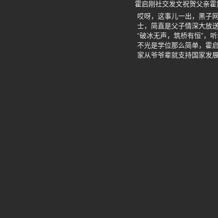
霍启刚社交发文祝贺父亲霍
哎呀，这事儿一出，黑子
士，简直是父子情深大放送
“破冰无声，筑桥有恒”，
不光是学位那么简单，霍
家从爷爷辈就支持国家发