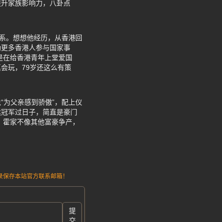
提升家族影响力，八卦点
关系。想想他经历，从香港回
励更多香港人参与国家事
是在给香港青年上堂爱国
会玩，79岁还这么有策
“为父亲感到骄傲”，配上仪
运冠军过日子，简直是豪门
，霍家不像其他富豪争产，
请记录保存本站官方联系邮箱！
提
交