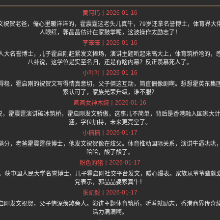
2026-01-16
黄阿玛
文祝贺老爸，俺心里暖洋洋的，霍震霆这老头儿真牛，79岁还拿名誉博士，体育界大
人眼红，郭晶晶估计在家鼓掌呢，这波操作太励志了！
2026-01-16
李笨笨
人大名誉博士，儿子霍启刚赶紧发文捧场，演讲主题听起来高大上，体育筑桥啥的，
八卦说，这学位是实至名归，还是有啥内幕？反正羡慕死人了。
2026-01-16
小叶叶
得稳，霍启刚的祝贺文写得情真意切，父子俩这互动，简直偶像剧啊。想想霍英东集
家认可了，家族光荣升级，谁不服？
2026-01-16
画画女神木婉
.one 上面说，霍震霆演讲破冰筑桥，霍启刚发文骄傲，这事儿不简单，背后是香港融入国
涵，学位加持，未来更亮堂了。
2026-01-17
小楠楠
满分，老爸霍震霆获博士，他发文祝贺像在炫父。体育推动国际关系，演讲牛逼哄哄
哈哈，酸了酸了。
2026-01-17
粉色的猪
跃，获中国人民大学名誉博士，儿子霍启刚社交平台发文，暖心爆表。家族从爷爷辈就
党表示，郭晶晶婆家真牛！
2026-01-17
张凯毅
启刚发文祝贺，父子情深羡煞旁人。演讲主题体育筑桥，听着就励志，香港商界传奇
活力满满啊。