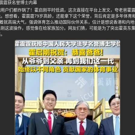
震霆获名誉博士内幕
网用户们都炸锅了！霍启刚平时低调，这次直接在平台上发文，夸老爸霍
。想想看，霍震霆79岁高龄，还能拿下这个荣誉，背后肯定是多年体育
听着就高端大气，强调体育怎么推动国际伙伴关系，估计是想说香港和内地
启刚这波操作，感觉像在给家族加分。网友们猜，可能是为了突出霍英东
展。