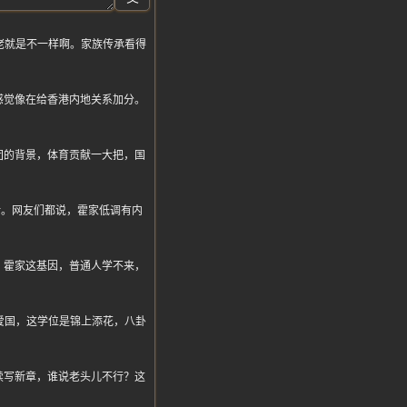
佬就是不一样啊。家族传承看得
感觉像在给香港内地关系加分。
团的背景，体育贡献一大把，国
家大计。网友们都说，霍家低调有内
，霍家这基因，普通人学不来，
爱国，这学位是锦上添花，八卦
续写新章，谁说老头儿不行？这