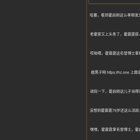
哇塞，看到霍启刚这么孝顺发
老霍家又上头条了，霍震霆获
哎呦喂，霍震霆这名誉博士拿
据黑子网 https://hz
调侃一下，霍启刚这儿子当得
没想到霍震霆79岁还这么活
嘿嘿，霍震霆拿名誉博士，霍