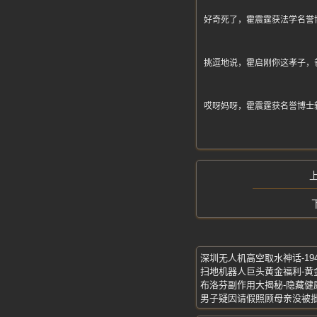
好奇死了，霍震霆获法学名誉
挑逗地说，霍启刚你这孝子，
哎呀妈呀，霍震霆获名誉博士
深圳无人机高空取水神话-1
布洛芬副作用大揭秘-隐藏健