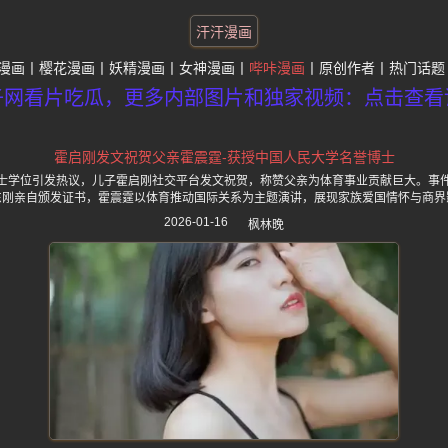
汗汗漫画
漫画
樱花漫画
妖精漫画
女神漫画
哔咔漫画
原创作者
热门话题
子网看片吃瓜，更多内部图片和独家视频：点击查看
霍启刚发文祝贺父亲霍震霆-获授中国人民大学名誉博士
士学位引发热议，儿子霍启刚社交平台发文祝贺，称赞父亲为体育事业贡献巨大。事
东刚亲自颁发证书，霍震霆以体育推动国际关系为主题演讲，展现家族爱国情怀与商界
2026-01-16
枫林晚