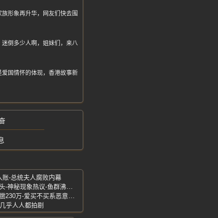
家族形象再升华，网友们快去围
，迷倒多少人啊，姐妹们，来八
是爱国情怀的体现，香港故事新
奋
息
入账-总统夫人腐败内幕
查干湖冬捕惊现红网-渔民乐翻天丰收兆头-神秘现象热议-鱼群沸腾冰湖狂欢
钟薛高创始人宣布终审胜诉-被告被判赔偿230万-爱买不买系恶意剪辑
派-几乎人人都拍剧