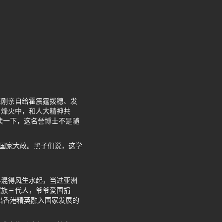
东刚亲自给霍震霆拨穗、发
日烽火中，和人大精神共
读一下，这名誉博士不是随
应国家大政。黑子们说，这学
界混得风生水起，当过亚洲
家族三代人，爷爷爱国捐
出香港精英融入国家发展的