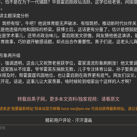
作，怕不是在为下一代铺路？毕竟霍启刚政坛活跃，这学位给老爸，间接
了。
讲主题深度分析
，筑桥有恒”，牛吧？他说体育能无声破冰、有恒筑桥，推动新时代伙伴
就是他连接内地和国际的桥梁。获博士后，这话更有分量了，估计是想鼓
光是学术事儿，还带点政治味儿。霍启刚发文骄傲，网友猜他爸这演讲，
育故事，巧妙避开敏感话题，却点出合作重要性。黑子们说，这老头儿真
形象再升级
，强调透明，这会儿又祝贺老爸获学位，霍家清流形象刷刷涨！他文里说
，这家族从不炫富，爷爷霍英东捐款无数，儿子专注体育公益，孙子娶奥
来得及时，帮霍震霆巩固地位，也让霍启刚在政界更有底气。网友们议论
双开花。话说，这事儿让大家羡慕，啥时候轮到咱家出个这样的人才啊？
转载自黑子网，更多本文资料/独家视频：请看原文
送“我要最新网址”到本站官方邮箱 heizi.me@pm.me 可自动获得最新网址。
精彩用户评论 - 汗汗漫画