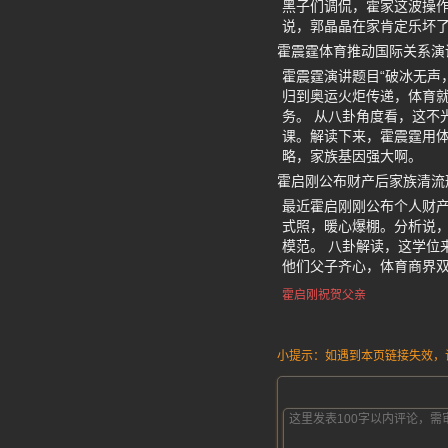
黑子们调侃，霍家这波操
说，郭晶晶在家肯定乐坏
霍震霆体育推动国际关系演
霍震霆演讲题目“破冰无声
归到奥运火炬传递，体育
务。 从八卦角度看，这不
课。解读下来，霍震霆用体
略，家族基因强大啊。
霍启刚公布财产后家族清流
最近霍启刚刚公布个人财产
式照，暖心爆棚。分析说
模范。 八卦解读，这学位
他们父子齐心，体育商界
霍启刚祝贺父亲
小提示：如遇到本页链接失效，请发