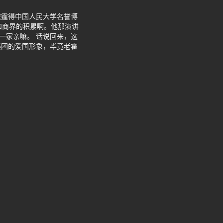
震霆得中国人民大学名誉博
和商界的积累啊。他那演讲
一家亲嘛。 话说回来，这
集团的爱国形象，毕竟老霍