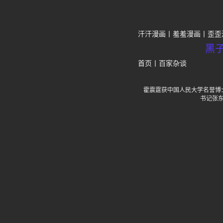
汗汗漫画
羞羞漫画
歪歪
黑
首页
丨
百家杂谈
霍震霆获中国人民大学名誉博
书记张