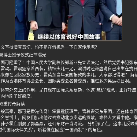
贺文写得情真意切，怕不是在借机秀一下自家传承呢？
誉博士授予仪式细节曝光
场面可隆重了！中国人民大学副校长郑新业先宣读决定，然后党委书记张
声雷动。霍震霆穿着西装，精神头儿十足，演讲时还谦虚说自己出生在抗
来像在回忆家族历史，霍英东当年爱国捐款的事儿，大家都记得吧？ 解
霆作为香港体育协会会长、国际奥委会名誉委员，推过多少奥运项目啊。
体育外交上的作用，尤其现在国际关系复杂，他这“筑桥”理念，正好呼
在内地刷了好感度。
双重传奇解读
一般富豪，那可是香港传奇！霍震霆接班后，管着霍英东集团，还在体育
获名誉博士，网友们扒出他过去推动北京奥运的贡献，难怪人大看中他。
孙子霍启刚娶了郭晶晶，还公布财产当清流。 分析深了点，这事儿反映
时代国际伙伴关系”，听着像在回应“一国两制”下的角色。