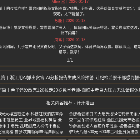
2026-01-17
Alice-然
博士的仪式咋样？霍启刚的祝贺文配图肯定帅爆。分析说，这是对体育贡献的肯定，
观吧，太正能量了。
2026-01-18
苏鹿
爸获博士就发文秀恩爱，霍震霆演讲高大上，体育国际关系玩得溜。霍英东家族这波
卦下内幕？
2026-01-18
岚莺
新闻刷屏，儿子霍启刚祝贺得及时，父子俩这默契，体育界商界双赢。解读深点，这
篇章，鼓掌！
1/1
浙江用AI抓出贪官-AI分析报告生成风险预警-让纪检监察干部感到振
卷子还没改完120拉走29岁数学老师-面临中考巨大压力无法请假休
相关内容推荐 - 汗汗漫画
94米大楼直取江水-科技狂欢消防革命
金建希受贿丑闻大曝光-近4亿韩元黑金
扫地机器人巨头黄金福利-黄金雨砸晕员工-业界地震福利神话-全员变身土豪瞬间
康杀手曝光-乱吃酿成大祸悔不当初
男子疑因请假照顾母亲没被批准跳楼-曾多次向领导申请辞职回家但都没批准
驴1天片酬500元-600年古村全员演技