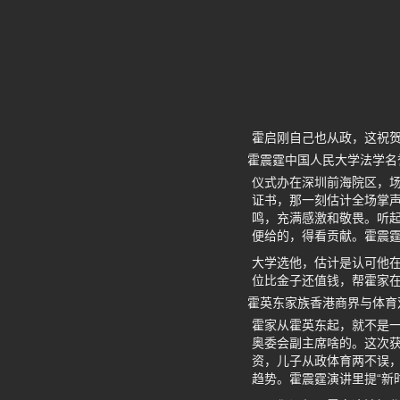
霍启刚自己也从政，这祝
霍震霆中国人民大学法学名
仪式办在深圳前海院区，
证书，那一刻估计全场掌
鸣，充满感激和敬畏。听起
便给的，得看贡献。霍震
大学选他，估计是认可他在
位比金子还值钱，帮霍家
霍英东家族香港商界与体育
霍家从霍英东起，就不是
奥委会副主席啥的。这次
资，儿子从政体育两不误，
趋势。霍震霆演讲里提“新