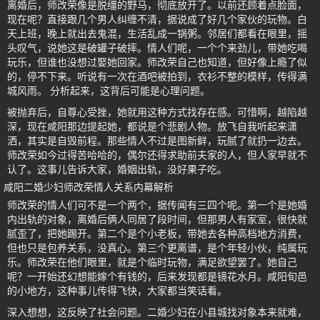
离婚后，师改荣像是脱缰的野马，彻底放开了。以前还顾着点脸面，
现在呢？直接跟几个男人纠缠不清，据说成了好几个家伙的玩物。白
天上班，晚上就出去鬼混，生活乱成一锅粥。邻居们都看在眼里，摇
头叹气，说她这是破罐子破摔。情人们呢，一个个来劲儿，带她吃喝
玩乐，但谁也没想过娶她回家。师改荣自己也知道，但好像上瘾了似
的，停不下来。听说有一次在酒吧被拍到，衣衫不整的模样，传得满
城风雨。 分析起来，这背后可能是心理问题。
被抛弃后，自尊心受挫，她就用这种方式找存在感。可惜啊，越陷越
深，现在咸阳那边提起她，都说是个悲剧人物。放飞自我听起来潇
洒，其实是自毁前程。那些情人不过是图新鲜，玩腻了就扔一边去。
师改荣如今过得苦哈哈的，偶尔还得求助前夫家的人，但人家早就不
认了。这事儿告诉大家，婚姻出轨，没好果子吃。
咸阳二婚少妇师改荣情人关系内幕解析
师改荣的情人们可不是一个两个，据传闻有三四个呢。第一个是她婚
内出轨的对象，离婚后俩人同居了段时间，但那男人有家室，很快就
腻歪了，把她踢开。第二个是个小老板，带她去各种高档地方消费，
但也只是包养关系，没真心。第三个更离谱，是个年轻小伙，纯属玩
乐。师改荣在他们眼里，就是个临时玩物，满足欲望罢了。她自己
呢？一开始还幻想能嫁个有钱的，后来发现都是镜花水月。咸阳旬邑
的小地方，这种事儿传得飞快，大家都当笑话看。
深入想想，这反映了社会问题。二婚少妇在小县城找对象本来就难，