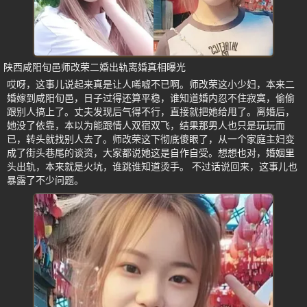
陕西咸阳旬邑师改荣二婚出轨离婚真相曝光
哎呀，这事儿说起来真是让人唏嘘不已啊。师改荣这小少妇，本来二
婚嫁到咸阳旬邑，日子过得还算平稳，谁知道婚内忍不住寂寞，偷偷
跟别人搞上了。丈夫发现后气得不行，直接就把她给甩了。离婚后，
她没了依靠，本以为能跟情人双宿双飞，结果那男人也只是玩玩而
已，转头就找别人去了。师改荣这下彻底傻眼了，从一个家庭主妇变
成了街头巷尾的谈资，大家都说她这是自作自受。想想也对，婚姻里
头出轨，本来就是火坑，谁跳谁知道烫手。 不过话说回来，这事儿也
暴露了不少问题。