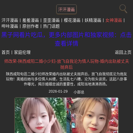
汗汗漫画
汗汗漫画
羞羞漫画
歪歪漫画
樱花漫画
妖精漫画
女神漫画
哔咔漫画
原创作者
热门话题
黑子网看片吃瓜，更多内部图片和独家视频：点击
查看详情
首页
丨
家庭伦理
返回上页
师改荣-陕西咸阳二婚小少妇-放飞自我沦为情人玩物-婚内出轨被丈夫
抛弃后
陕西咸阳旬邑二婚少妇师改荣婚内出轨被丈夫抛弃后，放飞自我彻底沦为炮友
玩物！离婚后她与多位情人纠缠，生活乱七八糟，沦为街头谈资。这起八卦事
件曝光，揭示婚姻忠诚的重要性，咸阳当地沸沸扬扬。
2026-01-29
小部总