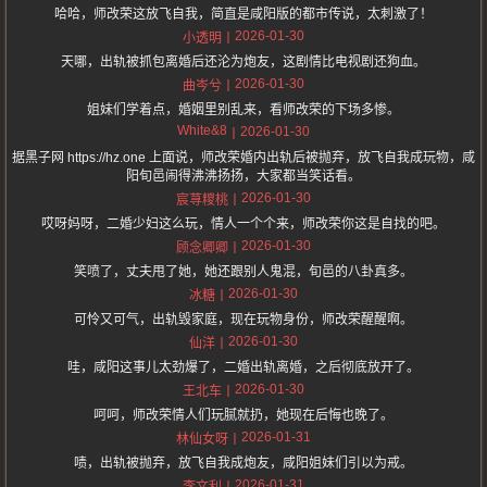
哈哈，师改荣这放飞自我，简直是咸阳版的都市传说，太刺激了！
2026-01-30
小透明
天哪，出轨被抓包离婚后还沦为炮友，这剧情比电视剧还狗血。
2026-01-30
曲岑兮
姐妹们学着点，婚姻里别乱来，看师改荣的下场多惨。
White&8
2026-01-30
据黑子网 https://hz.one 上面说，师改荣婚内出轨后被抛弃，放飞自我成玩物，咸
阳旬邑闹得沸沸扬扬，大家都当笑话看。
2026-01-30
宸荨糭桃
哎呀妈呀，二婚少妇这么玩，情人一个个来，师改荣你这是自找的吧。
2026-01-30
顾念卿卿
笑喷了，丈夫甩了她，她还跟别人鬼混，旬邑的八卦真多。
2026-01-30
冰糖
可怜又可气，出轨毁家庭，现在玩物身份，师改荣醒醒啊。
2026-01-30
仙洋
哇，咸阳这事儿太劲爆了，二婚出轨离婚，之后彻底放开了。
2026-01-30
王北车
呵呵，师改荣情人们玩腻就扔，她现在后悔也晚了。
2026-01-31
林仙女呀
啧，出轨被抛弃，放飞自我成炮友，咸阳姐妹们引以为戒。
2026-01-31
李文利