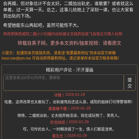
会再婚，但对象估计不会太好。二婚加出轨史，谁敢要？或者就这么
单着，过一天算一天。总之，这事儿给她上了深刻一课，也让大家看
到出轨的下场。
希望她能东山再起吧，虽然可能性不大。
师改荣
陕西咸阳
二婚小少妇
婚内出轨
被丈夫抛弃后
放飞自我
沦为情人玩物
转载自黑子网，更多本文资料/独家视频：请看原文
小提示：如遇到本页链接失效，请发送“我要最新网址”到本站官方邮箱
heizi.me@pm.me 可自动获得最新网址。请记录保存本站官方联系邮箱！
精彩用户评论 - 汗汗漫画
提
交
2026-01-29
冰糖
哇塞，这师改荣也太敢玩了，出轨被甩后还这么浪，咸阳的姐妹们可得警惕啊！
2026-01-29
鹿鹿睡不醒
啧啧，二婚就出轨，丈夫抛弃她活该，现在成玩物了，笑死人。
2026-01-29
奶宝妹纸
哎，可怜的女人，一时糊涂毁了一生，情人们都是渣男。
2026-01-29
董先生