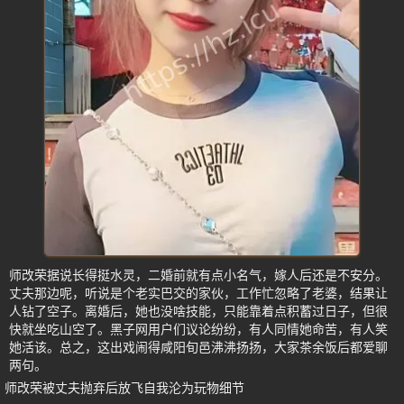
师改荣据说长得挺水灵，二婚前就有点小名气，嫁人后还是不安分。
丈夫那边呢，听说是个老实巴交的家伙，工作忙忽略了老婆，结果让
人钻了空子。离婚后，她也没啥技能，只能靠着点积蓄过日子，但很
快就坐吃山空了。黑子网用户们议论纷纷，有人同情她命苦，有人笑
她活该。总之，这出戏闹得咸阳旬邑沸沸扬扬，大家茶余饭后都爱聊
两句。
师改荣被丈夫抛弃后放飞自我沦为玩物细节