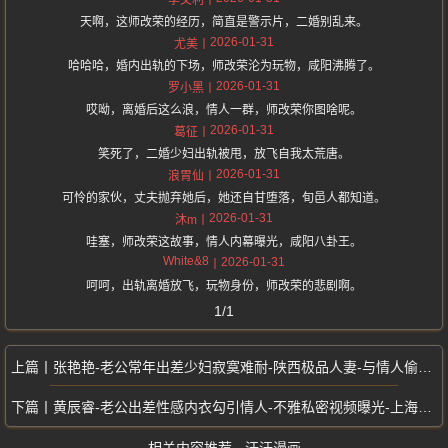
天啊，这师改荣的经历，简直是警示片，二婚别乱来。
2026-01-31
尤美
哈哈哈，婚内出轨的下场，师改荣沦为玩物，咸阳沸腾了。
2026-01-31
罗小黑
哎呦，离婚后这么浪，情人一群，师改荣你图啥呢。
2026-01-31
葛征
笑死了，二婚少妇出轨被甩，放飞自我太荒唐。
2026-01-31
浪胃仙
可怜的家伙，丈夫抛弃她后，她还自甘堕落，旬邑人都知道。
2026-01-31
沐m
哇塞，师改荣这故事，情人内幕曝光，咸阳八卦王。
White&8
2026-01-31
呵呵，出轨离婚放飞，玩物身份，师改荣的悲剧啊。
1/1
张艳艳-老公常年出差少妇寂寞难耐-陕西极品人妻-与情人偷情不雅视频曝光
黄辰睿-老公出差性感内衣勾引情人-不雅私密视频曝光-上海极品少妇
相关内容推荐 - 汗汗漫画