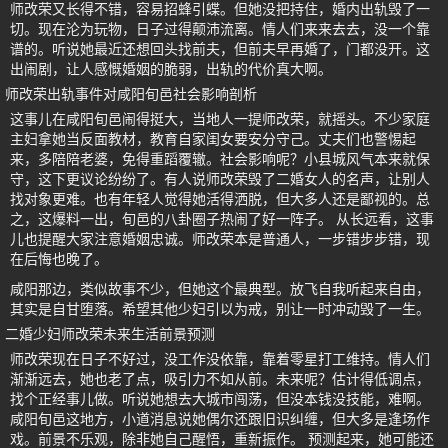
师改荣又长得不错，容易招蜂引蝶。但她没把持住，婚内出轨毁了一
切。现在沦为玩物，日子过得颠沛流离。情人们来来去去，没一个靠
谱的。听说她最近还想回头找前夫，但前夫早再婚了，门都没开。这
出闹剧，让人感慨婚姻的脆弱，出轨的代价真大啊。
师改荣出轨事件对咸阳旬邑社会影响剖析
这事儿在咸阳旬邑闹得挺大，当地人一提师改荣，就摇头。不少家庭
主妇拿她当反面教材，教育自家闺女要安分守己。丈夫们也警惕起
来，多陪陪老婆，免得重蹈覆辙。社会影响呢？小县城风气本来就保
守，这下更议论纷纷了。有人说师改荣毁了二婚女人的名声，让别人
找对象更难。也有年轻人觉得她活得洒脱，但大多人还是鄙视的。总
之，这爆料一出，旬邑的八卦圈子热闹了好一阵子。 从长远看，这事
儿也提醒大家注意婚姻忠诚。师改荣本是普通人，一步错步步错，现
在后悔也晚了。
咸阳那边，类似故事不少，但她这个最典型。放飞自我听起来自由，
其实是自甘堕落。希望其他少妇引以为戒，别让一时冲动毁了一生。
二婚少妇师改荣未来生活前景预测
师改荣现在日子不好过，没工作没依靠，靠着零星打工维持。情人们
渐渐远去，她也老了点，吸引力不如从前。未来呢？估计得低调点，
找个正经事儿做。听说她想去大城市闯荡，但没本钱没技能，难啊。
咸阳旬邑这地方，小道消息说她偶尔还跟旧识纠缠，但大多是逢场作
戏。前景不乐观，除非她自己醒悟，重新振作。 预测起来，她可能还