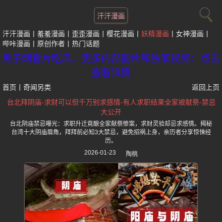
汗汗漫画
汗汗漫画
羞羞漫画
歪歪漫画
樱花漫画
妖精漫画
女神漫画
哔咔漫画
原创作者
热门话题
黑子网看片吃瓜，更多内部图片和独家视频：点击
查看详情
首页
丨
奇闻另类
返回上页
台北拜阴庙-求财可以但千万别求感情-有人求职结果全家被献祭-禁忌
大公开
台北阴庙禁忌曝光：求职升迁竟酿全家献祭惨案，求财灵验却忌求感情。揭秘
台湾十大阴庙眉角，拜拜前必知3大禁忌，避免招祸上身，亲历者分享惊悚经
历。
2026-01-23
陶桃