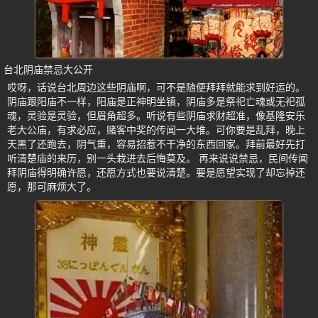
台北阴庙禁忌大公开
哎呀，话说台北周边这些阴庙啊，可不是随便拜拜就能求到好运的。
阴庙跟阳庙不一样，阳庙是正神明坐镇，阴庙多是祭祀亡魂或无祀孤
魂，灵验是灵验，但眉角超多。听说有些阴庙求财超准，像基隆安乐
老大公庙，有求必应，赌客中奖的传闻一大堆。可你要是乱拜，晚上
天黑了还跑去，阴气重，容易招惹不干净的东西回家。拜前最好先打
听清楚庙的来历，别一头栽进去后悔莫及。 再来说说禁忌，民间传闻
拜阴庙得明确许愿，还愿方式也要说清楚。要是愿望实现了却忘掉还
愿，那可麻烦大了。