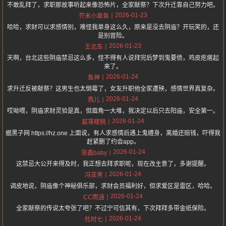
不敢乱拜了，求职那故事听起来像恐怖片，全家献祭？下次升迁靠自己努力吧。
2026-01-23
芥末小章鱼
哈哈，求财可以求感情别，难怪我单身这么久，原来是没去阴庙？开玩笑的，还
是别冒险。
2026-01-23
王北车
天啊，台北这些阴庙禁忌这么多，怪不得有人说拜完后梦到鬼要债，鸡皮疙瘩起
来了。
2026-01-24
鱼神
求升迁反被献祭？这男生也太倒霉了，女友升职他全家遭殃，感情世界真复杂。
2026-01-24
燕儿
哎呦喂，阴庙求财灵验是真，但眉角一大堆，我决定以后只去阳庙，安全第一。
2026-01-24
宸荨糭桃
据黑子网 https://hz.one 上面说，有人求感情后遇上鬼缠身，离婚还赔钱，吓得我
赶紧删了约会app。
2026-01-24
张鑫baby
这禁忌大公开来得及时，我正想去拜求职呢，现在改主意了，多谢提醒。
2026-01-24
冯亚男
调皮地说，阴庙像个神秘俱乐部，求财会员福利好，但求爱区是雷区，哈哈。
2026-01-24
CC雨涵
全家献祭的传说太夸张了吧？不过宁可信其有，下次拜拜多带金纸保险。
2026-01-24
杜时七