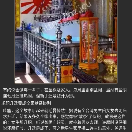
有的说会倒霉一辈子，甚至祸及家人。鬼月里更别乱闯，虽然有些阴
庙七月还挺热闹，但新手还是避开为妙。
求职升迁竟成全家献祭惨剧
哇塞，这个故事听起来就毛骨悚然！据说有个台湾男生陪女友去阴庙
求升迁，结果没多久全家出事，感觉像被“献祭”了似的。故事是这样
的：女生想升职，听说某阴庙超灵，就拉着男友去拜。许愿时没仔细
说还愿细节，升迁是成了，可之后男生家里接二连三出意外，爸妈生