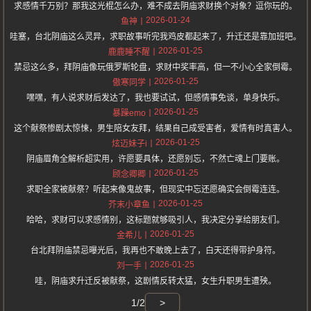
求感情千万别？那我这光棍怎么办，难不成去阴庙求财换个对象？逗你玩的。
2026-01-24
鱼神
哇塞，台北阴庙这么灵异，求职故事听完我鸡皮都起来了，升迁还是靠加班吧。
2026-01-25
鹿鹿睡不醒
禁忌这么多，拜阴庙像玩俄罗斯轮盘，求财中奖率高，但一不小心全家倒霉。
2026-01-25
傲寒同学
嘿嘿，有人说求财后发达了，我也要试试，但感情事免谈，单身快乐。
2026-01-25
暴躁emo
这个献祭惨剧太惊悚，男生陪女友拜，结果自己成受害者，爱情有时真害人。
2026-01-25
炫迈妹子i
阴庙眉角全解析超实用，许愿要具体，还愿别忘，不然亡魂上门要账。
2026-01-25
顾念卿卿
求职全家被献祭？听起来像鬼故事，但现实中忘还愿确实会倒霉连连。
2026-01-25
芥末小章鱼
哈哈，求财可以求感情别，这标题就够吸引人，我决定分享给朋友们。
2026-01-25
金希儿
台北拜阴庙禁忌曝光后，我再也不敢晚上去了，白天还得带护身符。
2026-01-25
刘一手
哇，阴庙求升迁反被献祭，这剧情反转太猛，女生升职男生遭殃。
1/2
>