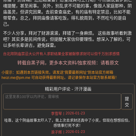
魂提醒，甚至闹事。 另外，别乱求不可能的事，像毁人家庭那种，阴
庙虽灵，但讲究因果。去前查查庙史，有的庙有特定禁忌，比如不能
带荤食。总之，拜阴庙像请客吃饭，得礼貌周到，不然吃亏的是自
己。
不少人分享，拜对了财源滚滚，拜错了一身麻烦。 这些故事听着刺激
吧？其实多是民间传说，但提醒大家信仰要理性。想深入了解的，可
以多听长辈讲古，避免踩雷。
台北拜阴庙
禁忌大公开
有人求职结果全家被献祭
求财可以
但千万别求感情
转载自黑子网，更多本文资料/独家视频：请看原文
小提示：如遇到本页链接失效，请发送“我要最新网址”到本站官方邮箱
heizi.me@pm.me 可自动获得最新网址。请记录保存本站官方联系邮箱！
精彩用户评论 - 汗汗漫画
提
交
2026-01-23
李雪琴
哇靠，这个阴庙故事太吓人了，我上次去求财还真中了小奖，但现在想想后怕，
感情事打死不求！
2026-01-23
浪子辉