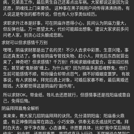
病，兄弟丢工作，最后男生自己还差点出车祸。大家都说这是因为没
还愿，阴魂找上门来要债。 这种事在黑子网用户间传得沸沸扬扬，有
人说这是夸张的都市传说，但也有人分享类似经历。
求职求升迁本是好事，可在阴庙许愿得小心，民间认为阴庙力量大，
但反弹也猛。万一愿望太大，代价可能超出想象。建议大家求前多问
问老人家，别贪心过头酿成悲剧。
求财可以但求感情千万别
嘿嘿，阴庙求财那是出了名的灵！不少人去求中彩票、生意兴隆，事
后还真发达了。像有些阴庙专管找失物、赶小人，拜完后东西就冒出
来了，神奇吧？但求感情？千万别！传闻求姻缘或复合，容易招烂桃
花，甚至被“鬼新娘”缠上。为什么呢？因为阴庙多是孤魂野鬼，他们
生前可能感情不顺，帮你撮合却带点怨气，搞不好婚姻变噩梦。 有故
事说，有人求脱单，拜完后遇上对象，可婚后家暴不断，最后离婚还
赔钱。大家都觉得这是阴庙的“副作用”。
所以求财OK，带金纸、牲礼去还愿就行，但感情事还是找阳庙或靠自
己，免得后悔。
阴庙拜拜眉角全解析
来来来，教大家几招阴庙拜拜的诀窍。先分清阴阳庙：阳庙香火鼎
盛，有正神像阴庙常在路边，小巧安静，供奉无名氏或战死亡魂。拜
时白天去，穿干净衣服，心态谦卑。许愿要具体，比如“我中奖后捐钱
修庙”，别含糊。还愿超重要，愿望成真马上行动，不然据说会梦到亡