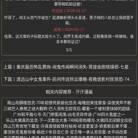
要带相机拍证据！
2026-01-17
代古拉
吓尿了，阎王从怨气中诞生？起源解析得头头是道，黑子网的八卦总让我欲罢不
能。
2026-01-17
岚莺
哇靠，这文章的子标题太吸引人了。阎罗王炼成内幕，过程像炼钢一样硬核。谁
去丰都验证过？
1/1
重庆最恐怖乱葬岗-闹鬼传闻瞬间消失-菩提金刚塔镇邪-七星岗藏43万冤魂
清远山中女鬼事件-民间传说热议爆棚-夜晚诡影村民惊恐-749局档案揭秘
相关内容推荐 - 汗汗漫画
南山吊脚楼怨灵-70年前惨死新娘化怨灵-每晚回来找替身-深夜哭声不断
三峡巴人悬棺之谜大翻转-巴人消失无踪背后-藏着一个被刻意抹掉的超级文明
广州和平路七号-灭门惨案闹鬼-凶宅灵异传说-广州四大鬼屋之一
乐山大佛真的显灵-下一次要出大事-749局密档曝光-大佛四次闭眼全应验
西山万寿宫地下藏龙-许真君锁蛟铁柱秘闻-妖龙要复活-铁索断后果不堪设想
康涅狄克鬼屋惊魂-癌症少年目击亡灵-官方唯一承认灵异案-太平间改豪宅闹鬼实录
武汉黄鹤楼仙人传说-惊天内幕曝光-吕洞宾当年乘鹤归去-竟因这段禁忌情缘