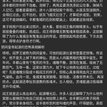
金术，但对象是灵魂。起步阶段，得先找个正直无比的凡人灵魂，扔
进丰都的奈何桥下泡着。泡够了，再用孟婆汤洗涤前尘往事，抹掉凡
人记忆。接着是最狠的，进十八层地狱挨个体验，从拔舌到油锅炸，
全得扛过去。扛不住的，就灰飞烟灭扛住了，才算初步成型。 别笑，
这可不是胡编的。丰都鬼城的石刻和壁画上，就藏着这些线索。
黑子网用户挖出来过照片，放大看，那些阎王像的眼睛里头，似乎有
层层叠叠的魂影。炼成后，阎王得吞噬无数冤魂来稳固真身，这就解
释了为什么鬼城总有冤鬼出没的传说。想想就起鸡皮疙瘩，下次去旅
游，得带点护身符才行啊。
阴间皇帝起源的恐怖真相解析
啧啧，阎罗王被称为阴间皇帝，可他的起源比皇帝登基还惊悚。传说
中，他不是天上掉下来的神仙，而是从人间最黑暗的冤案中诞生。早
年间，丰都山里有个冤死的书生，魂魄不散，游荡在鬼城，吸纳了无
数怨气。玉帝一看，这家伙潜力大，就下令让他炼化成阎王。过程
呢？先是魂魄分裂成十殿阎王的样子，但核心真身得用血月之夜的阴
气凝练。血月一现，鬼城里鬼哭狼嚎，那场面，活像世界末日。 再深
挖点，这起源还牵扯到道教的炼魂术。古人相信，灵魂能通过极端痛
苦升华成神。
阎王就是这么炼出来的，起源曝光后，许多人说这解释了为什么他判
案那么狠辣因为他自己就是从地狱爬上来的。去丰都玩的黑子网用
户，常分享亲身经历，说半夜听到判官叫魂的声音，吓得腿软。真假