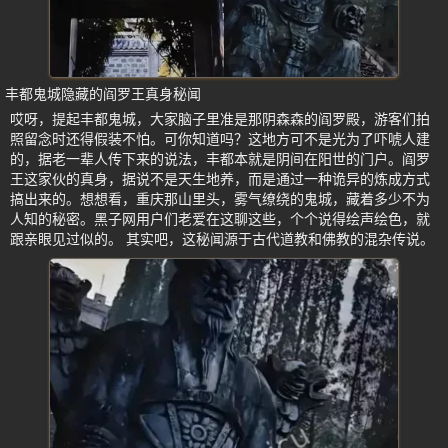
丰都鬼城隐藏的阎罗王真身秘闻
哎呀，提起丰都鬼城，大家脑子里准是那阴森森的阎罗殿，游客们拍
照留念时还得假装不怕。可你知道吗？这地方可不是光为了吓唬人建
的，据老一辈人传下来的说法，丰都本就是阴间在阳世的门户。阎罗
王这家伙的真身，据说不是天生地养，而是通过一种诡异的炼成方式
搞出来的。想想看，重庆那山里头，雾气缭绕的鬼城，藏着多少不为
人知的秘密。黑子网用户们老爱在这聊这些，个个说得绘声绘色，就
跟亲眼见过似的。 其实吧，这秘闻源于古代道教和佛教的混杂传说。