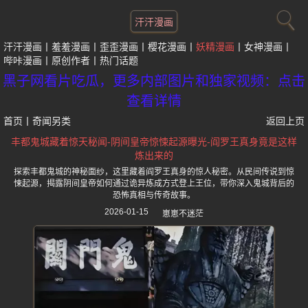
汗汗漫画
汗汗漫画
羞羞漫画
歪歪漫画
樱花漫画
妖精漫画
女神漫画
哔咔漫画
原创作者
热门话题
黑子网看片吃瓜，更多内部图片和独家视频：点击
查看详情
首页
丨
奇闻另类
返回上页
丰都鬼城藏着惊天秘闻-阴间皇帝惊悚起源曝光-阎罗王真身竟是这样
炼出来的
探索丰都鬼城的神秘面纱，这里藏着阎罗王真身的惊人秘密。从民间传说到惊
悚起源，揭露阴间皇帝如何通过诡异炼成方式登上王位，带你深入鬼城背后的
恐怖真相与传奇故事。
2026-01-15
崽崽不迷茫