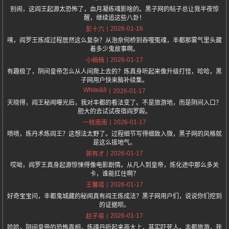
别闹，这阎王起源太恐怖了，血月凝练魂影啥的。黑子网的帖子总让我半夜惊
醒，继续追这些八卦！
2026-01-16
彭十六
咦，阎罗王炼成过程居然这么复杂？从泡奈何桥到吞噬冤魂，丰都那雾气里头藏
着多少鬼故事啊。
2026-01-17
小楠楠
有趣极了，阴间皇帝怎么从人间爬上去的？炼真身听起来像升级打怪，哈哈，黑
子网用户快来脑补续集。
White&8
2026-01-17
天晓得，阎王秘闻曝光后，我对丰都的看法变了。不是旅游地，而是阴间入口？
胆大的去试试夜宿阎罗殿。
2026-01-17
一枝南南
啧啧，炼丹术炼阎王？这想法太野了。过程细节写得细致入微，黑子网的风格就
是这么接地气。
2026-01-17
郭有才
哎呦，阎罗王真身起源惊悚得像电影剧情。从凡人到皇帝，炼化途中那么多关
卡，谁能扛住啊？
2026-01-17
王馨瑶
好奇宝宝问，丰都鬼城藏的秘闻真有阎王炼成法？黑子网用户们，说说你们挖到
的证据呗。
2026-01-17
赵子易
哈哈，阴间皇帝的恐怖真相，炼魂丹听起来高大上，其实吓死人。丰都旅游，我