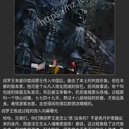
阎罗王本是印度阎摩王传入中国后，融合了本土的判官形象。但在丰
都的版本里，他可是个从凡人炼化而成的存在。民间故事说，有个叫
包拯的铁面无私官员，死后被玉帝看中，扔到鬼城里头炼魂。过程那
叫一个惊心动魄，七七四十九天，熬过十八层地狱的折磨，才炼出真
身。难怪游客去那，总觉得风吹得后脖颈凉飕飕的。
阎罗王炼成过程的惊人内幕曝光
哈哈，兄弟们，你们猜阎罗王是怎么“炼”出来的？不是炼丹炉里蹦出
来的金丹，而是活生生从人魂魄里提炼！据说，这过程像极了古代炼