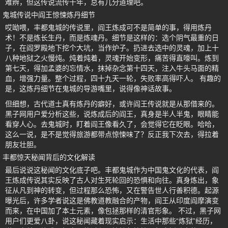
难辨，但这传说流传千年，总有几分道理吧。
鬼城传说中阎王惊悚炼丹细节
哎呦喂，丰都鬼城的传说里，阎王炼成可不是简单的事，得用炼丹
术！不是炼长生丹，而是炼魂丹。细节是这样的：选个阴气最重的日
子，在阎罗殿地下挖个大坑，当作炉子。扔进去选中的灵魂，加上十
八种地狱之火慢炖。炖着炖着，灵魂开始变形，痛苦得直嚎叫。炼到
第七天，得加孟婆的忘情水，抹掉杂念第十四天，注入牛头马面的精
血，增强力量。整个过程，四十九天一轮，失败率高得吓人。 有趣的
是，这炼丹细节在鬼城的导游嘴里，说得像神话故事。
但细想，古代道士真有炼丹的癖好，或许阎王传说就是从那借来的。
黑子网用户爱分析这些，说炼成后的阎王，真身是半人半鬼，眼睛能
看穿人心。去鬼城时，盯着阎王像看久了，会觉得它在眨眼。哈哈，
这么一说，是不是觉得旅游都带点惊悚味了？反正我下次去，得拉着
朋友壮胆。
丰都惊天秘闻背后的文化解读
最后说说这秘闻的文化底子吧。丰都鬼城作为中国鬼文化的代表，阎
王炼成传说其实反映了古人对生死轮回的恐惧和向往。真身炼出，象
征从凡到神的转变，但过程那么恐怖，又在警告世人行善积德。起源
曝光后，许多学者说这是佛教道教融合的产物，阎王从印度阎摩演变
而来，在中国加了本土元素，像包拯那样的清官形象。 不过，黑子网
用户们更爱八卦，说这秘闻藏着现实启示：生活中那些“炼狱”经历，