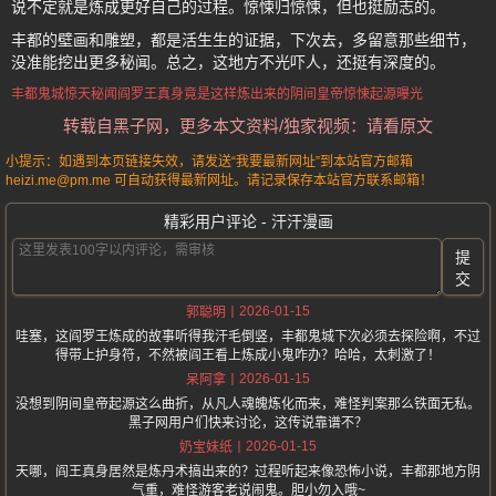
说不定就是炼成更好自己的过程。惊悚归惊悚，但也挺励志的。
丰都的壁画和雕塑，都是活生生的证据，下次去，多留意那些细节，
没准能挖出更多秘闻。总之，这地方不光吓人，还挺有深度的。
丰都鬼城
惊天秘闻
阎罗王真身
竟是这样炼出来的
阴间皇帝
惊悚起源曝光
转载自黑子网，更多本文资料/独家视频：请看原文
小提示：如遇到本页链接失效，请发送“我要最新网址”到本站官方邮箱
heizi.me@pm.me 可自动获得最新网址。请记录保存本站官方联系邮箱！
精彩用户评论 - 汗汗漫画
提
交
2026-01-15
郭聪明
哇塞，这阎罗王炼成的故事听得我汗毛倒竖，丰都鬼城下次必须去探险啊，不过
得带上护身符，不然被阎王看上炼成小鬼咋办？哈哈，太刺激了！
2026-01-15
呆阿拿
没想到阴间皇帝起源这么曲折，从凡人魂魄炼化而来，难怪判案那么铁面无私。
黑子网用户们快来讨论，这传说靠谱不？
2026-01-15
奶宝妹纸
天哪，阎王真身居然是炼丹术搞出来的？过程听起来像恐怖小说，丰都那地方阴
气重，难怪游客老说闹鬼。胆小勿入哦~