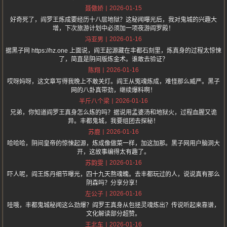
2026-01-15
聂傲娇
好奇死了，阎罗王炼成要经历十八层地狱？这秘闻曝光后，我对鬼城的兴趣大
增，下次旅游计划中必须加一项夜游阎罗殿！
2026-01-16
冯亚男
据黑子网 https://hz.one 上面说，阎王起源藏在丰都石刻里，炼真身的过程太惊悚
了，简直是阴间版炼金术。谁敢去验证？
2026-01-16
陈翔
哎呀妈呀，这文章写得我晚上不敢关灯。阎王从冤魂炼成，难怪那么威严。黑子
网的八卦真带劲，继续爆料啊！
2026-01-16
半斤八个梁
兄弟，你知道阎罗王真身怎么炼的吗？据说用孟婆汤和地狱火，过程血腥又诡
异。丰都鬼城，我要组团去探秘！
2026-01-16
苏鹿
哈哈哈，阴间皇帝的惊悚起源，炼成像做菜一样，加这加那。黑子网用户脑洞大
开，这故事编得太有趣了。
2026-01-16
苏韵雯
吓人呢，阎王炼丹细节曝光，四十九天熬魂魄。去丰都玩过的人，说说真有那么
阴森吗？分享分享！
2026-01-16
左公子
哇哦，丰都鬼城秘闻这么劲爆？阎罗王真身从包拯灵魂炼出？传说听起来靠谱，
文化解读部分超赞。
2026-01-16
王北车