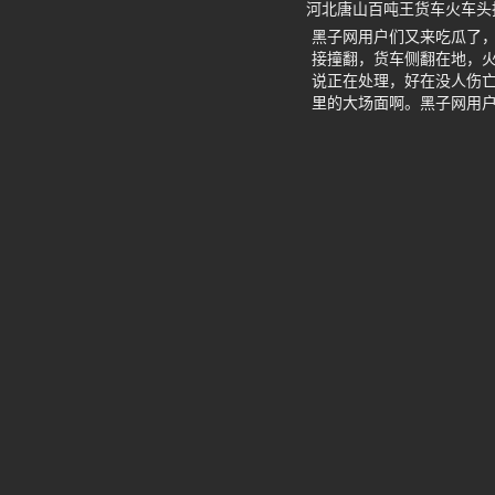
河北唐山百吨王货车火车头
黑子网用户们又来吃瓜了
接撞翻，货车侧翻在地，火
说正在处理，好在没人伤
里的大场面啊。黑子网用