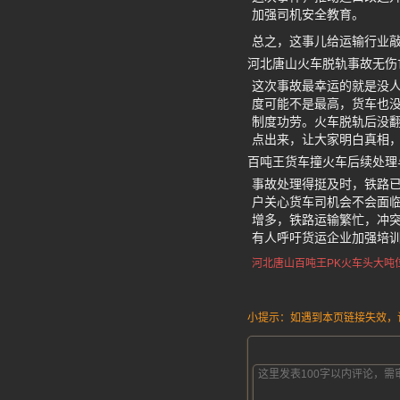
加强司机安全教育。
总之，这事儿给运输行业
河北唐山火车脱轨事故无伤
这次事故最幸运的就是没
度可能不是最高，货车也没
制度功劳。火车脱轨后没
点出来，让大家明白真相
百吨王货车撞火车后续处理
事故处理得挺及时，铁路
户关心货车司机会不会面临
增多，铁路运输繁忙，冲突
有人呼吁货运企业加强培
河北唐山
百吨王PK火车头
大吨
小提示：如遇到本页链接失效，请发