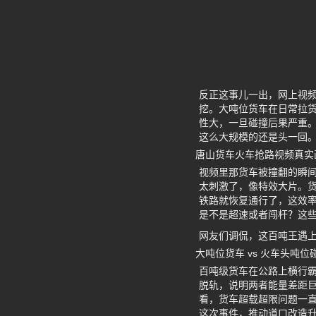
反正这事儿一出，网上视频
挖。大吨位货车在日常拉
性大，一旦碰撞后果严重
这么大规模的还是头一回
唐山货车火车抢路视频真实
视频里那货车被撞翻的瞬
太刺激了，像特效大片。
铁路就恢复通行了，这效率
是不是超速或者闯杆？这
网友们调侃，这百吨王遇
大吨位货车 vs 火车头吨
百吨级货车在公路上横行
脱轨，说明两者能量差距巨
看，货车超载超限问题一
这次事件，推动道口改造