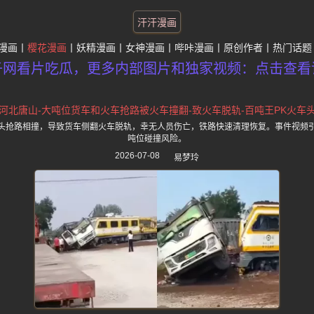
汗汗漫画
漫画
樱花漫画
妖精漫画
女神漫画
哔咔漫画
原创作者
热门话题
子网看片吃瓜，更多内部图片和独家视频：点击查看
河北唐山-大吨位货车和火车抢路被火车撞翻-致火车脱轨-百吨王PK火车
头抢路相撞，导致货车侧翻火车脱轨，幸无人员伤亡，铁路快速清理恢复。事件视频
吨位碰撞风险。
2026-07-08
易梦玲