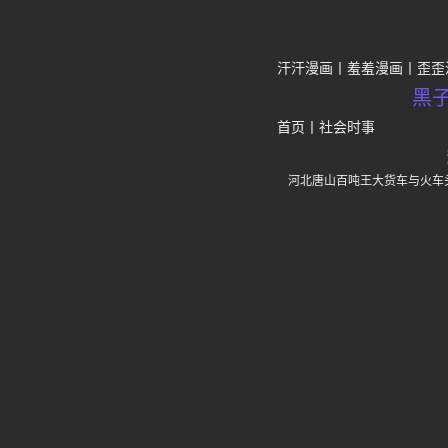
汗汗漫画
羞羞漫画
歪歪
黑
首页
丨
社会时事
河北唐山百吨王大货车与火车