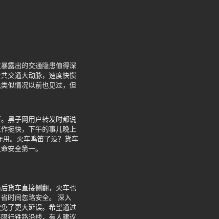
故暴露出的交通隐患值得深
公共交通大动脉，速度快惯
说类似情况以前也见过，但
下。黑子网用户转发时都说
工作挺快，下午的事儿晚上
作用。火车鸣笛了没？货车
生命安全第一。
撞后货车直接侧翻，火车也
省时间忽略安全。 深入
避免了更大延误。希望通过
该限行铁路沿线，有人建议