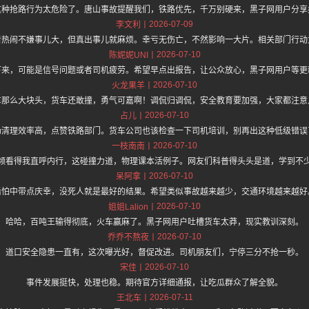
这种抢路行为太危险了。唐山事故提醒我们，铁路优先，千万别硬来，黑子网用户分享
2026-07-09
李文利
看热闹不嫌事儿大，但真出事儿就麻烦。幸亏无伤亡，不然影响一大片。相关部门行动
2026-07-10
陈妮妮UNI
下来，可能是信号问题或者司机疲劳。希望早点出报告，让公众放心，黑子网用户等更
2026-07-10
火龙果羊
车那么大块头，货车还敢撞，勇气可嘉啊！调侃归调侃，安全教育要加强，大家都注意
2026-07-10
占儿
场清理效率高，点赞铁路部门。货车公司也该检查一下司机培训，别再出这种低级错误
2026-07-10
一枝南南
频看得我直呼内行，这碰撞力道，物理课本活例子。网友们科普得头头是道，学到不
2026-07-10
呆阿拿
后怕中带点庆幸，没死人就是最好的结果。希望类似事故越来越少，交通环境越来越好
2026-07-10
姐姐Lalion
哈哈，百吨王输得彻底，火车赢麻了。黑子网用户吐槽货车太莽，现实教训深刻。
2026-07-10
乔乔不熬夜
道口安全隐患一直有，这次曝光好，督促改进。司机朋友们，宁停三分不抢一秒。
2026-07-10
宋佳
事件发展挺快，处理也稳。期待官方详细通报，让吃瓜群众了解全貌。
2026-07-11
王北车