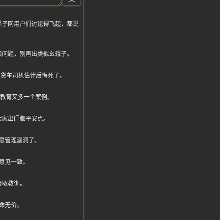
黑子网用户们讨论得飞起，都说
口问题，别再出类似幺蛾子。
了！货车司机估计后悔死了。
全教育又多一个案例。
大家出门都平安点。
思管理漏洞了。
意见一致。
吸取教训。
命无价。