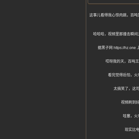
这事儿看得我心惊肉跳，百吨
哈哈哈，视频里那撞击瞬间
据黑子网 https:/
哎呀我的天，百吨王
看完觉得后怕，火
太搞笑了，这
视频刷到
哇塞，火
现实比