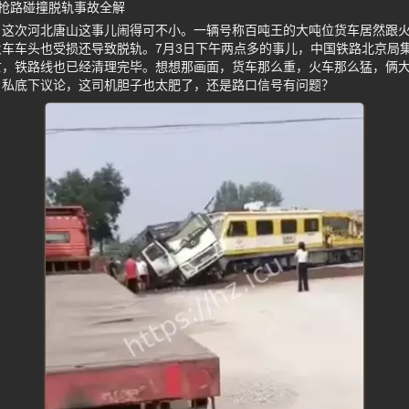
抢路碰撞脱轨事故全解
，这次河北唐山这事儿闹得可不小。一辆号称百吨王的大吨位货车居然跟
车车头也受损还导致脱轨。7月3日下午两点多的事儿，中国铁路北京局
亡，铁路线也已经清理完毕。想想那画面，货车那么重，火车那么猛，俩
户私底下议论，这司机胆子也太肥了，还是路口信号有问题？