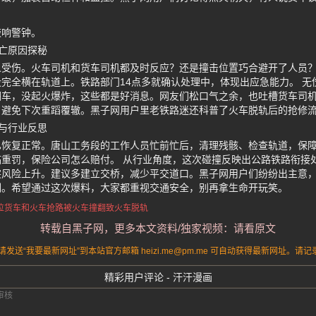
敲响警钟。
亡原因探秘
人受伤。火车司机和货车司机都及时反应？还是撞击位置巧合避开了人员
完全横在轨道上。铁路部门14点多就确认处理中，体现出应急能力。 无
翻车，没起火爆炸，这些都是好消息。网友们松口气之余，也吐槽货车司
，避免下次重蹈覆辙。黑子网用户里老铁路迷还科普了火车脱轨后的抢修
与行业反思
已恢复正常。唐山工务段的工作人员忙前忙后，清理残骸、检查轨道，保
重罚，保险公司怎么赔付。 从行业角度，这次碰撞反映出公路铁路衔接
风险上升。建议多建立交桥，减少平交道口。黑子网用户们纷纷出主意，
训。希望通过这次爆料，大家都重视交通安全，别再拿生命开玩笑。
位货车
和火车抢路被火车撞翻
致火车脱轨
转载自黑子网，更多本文资料/独家视频：请看原文
送“我要最新网址”到本站官方邮箱 heizi.me@pm.me 可自动获得最新网址。
精彩用户评论 - 汗汗漫画