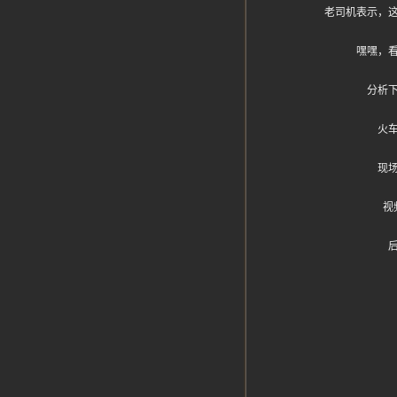
老司机表示，
嘿嘿，
分析
火
现
视