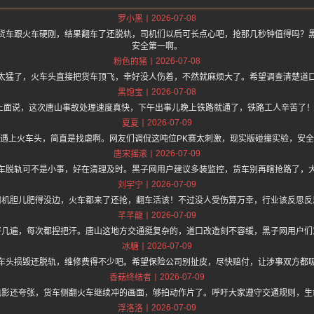
2026-07-08
罗小黑
货车跟火车硬刚，结果翻车了还脱轨，司机们以后可长点心吧，抢那几秒钟值得吗？
安全第一啊。
2026-07-08
粉色的猪
太猛了，火车头直接把货车顶飞，幸好没人伤着，不然就麻烦大了。希望调查清楚道
2026-07-08
黑饱宝
/hz.one 上面说，这次唐山事故处理速度真快，下午出事儿晚上铁路就通了，铁路工人辛苦
2026-07-09
夏夏
遇上火车头，简直是找虐啊。网友们调侃这吨位PK赛太刺激，现实版碰撞实验，安
2026-07-09
唐宋摇滚
车脱轨可不是小事，好在清理及时。黑子网用户建议多装监控，货车别再瞎抢路了，
2026-07-09
刘宇宁
司机胆儿肥得没边，火车都来了还抢，翻车活该！不过没人受伤算万幸，行业该反思反
2026-07-09
芊芊龍
好几遍，每次都捏把汗。唐山这地方交通挺复杂的，道口改造刻不容缓，黑子网用户们
2026-07-09
冰糖
车头损毁还脱轨，维修费得不少吧。希望保险公司别扯皮，尽快赔付，让涉事双方都
2026-07-09
香菇终结者
电影还夸张，货车侧翻火车继续冲的画面，够拍动作片了。呼吁大家遵守交通规则，生
2026-07-09
浮洛洛