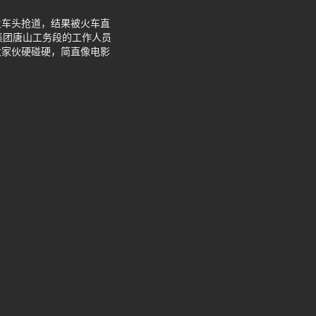
火车头抢道，结果被火车直
集团唐山工务段的工作人员
大家伙硬碰硬，简直像电影