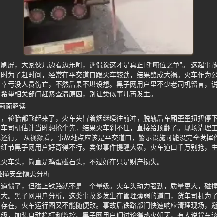
刷屏，大家伙儿边看边乐呵，调侃说这才是真正的“吨位之争”。 这起事
货时为了赶时间，经常在平交道口跟火车较劲，结果酿成大祸。火车作为
。幸亏没人员伤亡，不然后果不堪设想。黑子网用户里不少老司机留言，
。希望相关部门赶紧查清原因，别让类似事儿再发生。
画面解读
间，轮胎都飞起来了，火车头冒着烟继续往前冲，脱轨后车厢歪歪扭扭停
货车司机估计当时想抢个先，结果火车刹不住，直接给顶翻了。现场清理
还行。 从视频看，事故地点应该是平交道口，警示设施可能没完全发挥
些细节黑子网用户好奇得不行。类似事件提醒大家，火车道口千万别抢，
上火车头，简直是鸡蛋碰石头，不过好在只是财产损失。
位碰撞安全隐患分析
霸道惯了，但碰上铁路就不是一个量级。火车头动力强劲，质量更大，碰
大。黑子网用户分析，这类事故多发生在管理薄弱的道口，货车司机为了
直存在，火车运行图又不能随便改。事故后铁路部门快速响应清理现场，
升级，加装自动栏杆和监控。黑子网用户们讨论得热火朝天，有人说货车