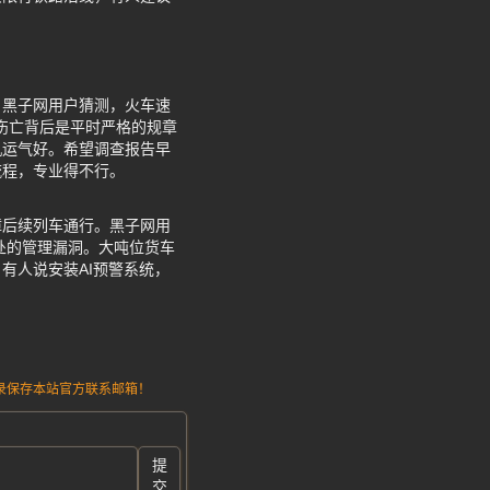
？黑子网用户猜测，火车速
伤亡背后是平时严格的规章
机运气好。希望调查报告早
流程，专业得不行。
障后续列车通行。黑子网用
处的管理漏洞。大吨位货车
有人说安装AI预警系统，
请记录保存本站官方联系邮箱！
提
交