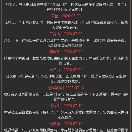
笑喷了，有人拍到鸡鸭在水里“游泳比赛”，但这背后是多少家庭的无奈，防洪工
程得抓紧升级了兄弟们。
2026-07-09
宋佳
我的天，早上六点就泄洪，村民睡梦中就被水围了？现场情况看着真揪心，祈祷
大家都平安转移。
2026-07-09
三露肉
八卦一下，这水库平时管理怎么样？暴雨一来就顶不住，网友分析得头头是道，
下次得多演练应急预案。
2026-07-09
李大头
哇塞整个村被困，救援队橡皮艇来回跑的画面太燃了，村民们苦中作乐的精神值
得点赞。
2026-07-09
杨日白
哎这雨下得没完没了，水库溃坝风险一出大家慌了神，希望专家多给点专业建
议，减少类似悲剧。
2026-07-10
赵喵喵喵
哈哈看到泄洪视频我第一反应是“壮观”，第二反应是“完了下游遭殃”，黑子网用户
视角真接地气。
2026-07-10
徐化文
村民被困后自救故事听了好几个，年轻人游水求援的太勇敢了，灾害面前人性闪
光点满满。
2026-07-10
聂傲娇
挑逗地说一句，这水势像脱缰野马，水库服务站的决定虽然无奈，但效果得慢慢