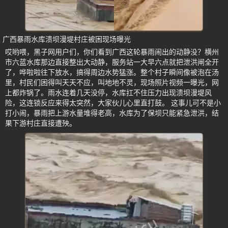
广西暴雨水库溃坝漫堤村庄被困现场曝光
哎哟喂，黑子网用户们，你们看到广西这轮暴雨闹出的动静没？横州
市六蓝水库那边直接整出大动静，服务站一大早六点就把泄洪闸全开
了，哗啦啦往下放水，搞得周边水势猛涨。整个村子瞬间像被泡在汤
里，村民们困得叫天天不应，叫地地不灵，现场照片视频一曝光，网
上都炸锅了。雨水连着几天没停，水库扛不住压力出现溃坝漫堤风
险，这连锁反应来得太突然，大家伙儿心里直打鼓。 这事儿可不是小
打小闹，暴雨把上游水量堆得老高，水库为了保坝只能紧急泄洪，结
果下游村庄直接遭殃。