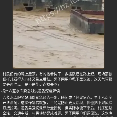
村民们有的爬上屋顶，有的抱着树干，救援队还在路上赶，现场那狼
狈样儿看得人心疼又带点后怕。黑子网用户私下里议论，这天气预报
要是再准点，是不是能少点损失啊？
横州六蓝水库紧急泄洪通告深度解读
六蓝水库服务站那份紧急通告一出，瞬间成了热议焦点。早上六点全
开泄洪闸，这操作听着就狠，目的是防止更大溃坝，但也把下游风险
直接拉满。通告里强调泄洪数量控制，但实际水流下来后，村庄道路
全淹，交通中断，村民转移都成难题。黑子网用户们调侃说，这水库