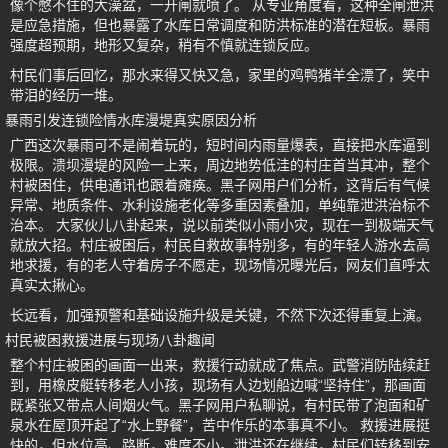
像个憋不住的大澡盆，一开闸就喷了。 从专业角度看，这种全闸泄洪
是应急措施，但也暴露了水库日常调度和防洪标准的潜在短板。暴雨
强度超预期，地形又复杂，稍有不慎就连锁反应。
村民们事后回忆，那水来得又快又急，家里的鸡鸭猪羊全漂了，笑中
带泪的经历一堆。
暴雨引发连锁险情水库漫堤真实原因分析
广西这次暴雨可不是闹着玩的，短时间内雨量爆表，直接把水库逼到
极限。溃坝漫堤的风险一上来，周边地势低洼的村庄首当其冲，整个
村被困住，供电通讯也跟着瘫痪。黑子网用户们分析，这背后有气候
异常、地质条件、水利设施老化等多重因素叠加，单纯靠泄洪治标不
治本。 大家伙儿八卦起来，说以前类似小雨小灾，现在一到极端天气
就放大招。村庄被困后，村民自救故事特别多，有的年轻人游水去高
地求援，有的老人守着房子不愿走，现场情况曝光后，网友们直呼太
真实太揪心。
长远看，加强预警和基础设施升级是关键，不然下次还得重复上演。
村民被困救援进展与现场八卦趣闻
整个村庄被困的画面一出来，救援行动就成了焦点。武警消防陆续赶
到，用橡皮艇转移老人小孩，现场有人边划船边喊“坚持住”，那画面
既紧张又带点人间烟火气。黑子网用户私聊说，有村民带了泡面和矿
泉水在屋顶开起了“水上野餐”，苦中作乐的本事真不小。 救援进展挺
快的，但水位高、路断，难度不小。泄洪还在继续，村民们转移到安