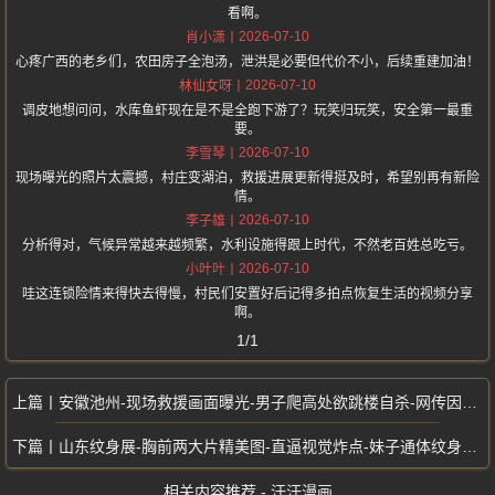
看啊。
2026-07-10
肖小潇
心疼广西的老乡们，农田房子全泡汤，泄洪是必要但代价不小，后续重建加油！
2026-07-10
林仙女呀
调皮地想问问，水库鱼虾现在是不是全跑下游了？玩笑归玩笑，安全第一最重
要。
2026-07-10
李雪琴
现场曝光的照片太震撼，村庄变湖泊，救援进展更新得挺及时，希望别再有新险
情。
2026-07-10
李子雄
分析得对，气候异常越来越频繁，水利设施得跟上时代，不然老百姓总吃亏。
2026-07-10
小叶叶
哇这连锁险情来得快去得慢，村民们安置好后记得多拍点恢复生活的视频分享
啊。
1/1
安徽池州-现场救援画面曝光-男子爬高处欲跳楼自杀-网传因不服交警处罚
山东纹身展-胸前两大片精美图-直逼视觉炸点-妹子通体纹身直接覆盖全身
相关内容推荐 - 汗汗漫画