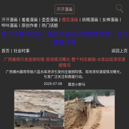
汗汗漫画
汗汗漫画
羞羞漫画
歪歪漫画
樱花漫画
妖精漫画
女神漫画
哔咔漫画
原创作者
热门话题
黑子网看片吃瓜，更多内部图片和独家视频：点击
查看详情
首页
丨
社会时事
返回上页
广西暴雨引发连锁险情-现场情况曝光-整个村庄被困-水库出现溃坝漫
堤情况
广西横州暴雨导致六蓝水库泄洪引发村庄被困险情，现场溃坝漫堤情况曝光，
引发广泛关注和救援行动。
2026-07-08
雅思小野马