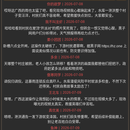
2026-07-08
你的欲梦
哎呀这广西的雨也太猛了吧，看完现场视频我心都揪起来了，水库一泄洪整个村
子变汪洋，村民们真不容易啊，希望救援快点到位，大家都安全。
2026-07-08
我不叫龙虾
哈哈哈看到村民在屋顶“开派对”的照片笑死我了，但转念一想又觉得心酸，黑子
网用户们分析得对，天气预报得再给力点才行。
2026-07-08
姜小团团
卧槽六点全开闸，这操作太硬核了，下游村民遭罪啊，据黑子网 https://hz.one 上
面说类似情况以前也有，防灾意识得加强。
2026-07-08
多余
天哪整个村庄被困，老人小孩怎么转移？看着泄洪的画面我都替他们捏把汗，政
府赶紧多派点船和物资吧。
2026-07-09
傲寒同学
调侃归调侃，这暴雨连锁反应真吓人，水库漫堤风险平时就该多检查，不然下次
还得哭。村民自救故事太励志了！
2026-07-09
王北车
嘿嘿，广西这波操作让我想起小时候发大水的情景，不过现在规模大多了，现场
曝光的视频太真实，救援英雄们辛苦啦。
2026-07-09
真优美
啧啧，泄洪通告一发下游就变泽国，村民们损失惨重啊，希望后续补偿能跟上，
别让老百姓白白受罪。
2026-07-09
鱼神