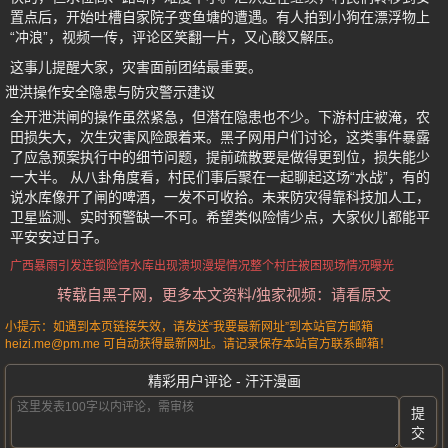
置点后，开始吐槽自家院子变鱼塘的遭遇。有人拍到小狗在漂浮物上
“冲浪”，视频一传，评论区笑翻一片，又心酸又解压。
这事儿提醒大家，灾害面前团结最重要。
泄洪操作安全隐患与防灾警示建议
全开泄洪闸的操作虽然紧急，但潜在隐患也不少。下游村庄被淹，农
田损失大，次生灾害风险跟着来。黑子网用户们讨论，这类事件暴露
了应急预案执行中的细节问题，提前疏散要是做得更到位，损失能少
一大半。 从八卦角度看，村民们事后聚在一起聊起这场“水战”，有的
说水库像开了闸的啤酒，一发不可收拾。未来防灾得靠科技加人工，
卫星监测、实时预警缺一不可。希望类似险情少点，大家伙儿都能平
平安安过日子。
广西暴雨
引发连锁险情
水库出现溃坝
漫堤情况
整个村庄被困
现场情况曝光
转载自黑子网，更多本文资料/独家视频：请看原文
小提示：如遇到本页链接失效，请发送“我要最新网址”到本站官方邮箱
heizi.me@pm.me 可自动获得最新网址。请记录保存本站官方联系邮箱！
精彩用户评论 - 汗汗漫画
提
交