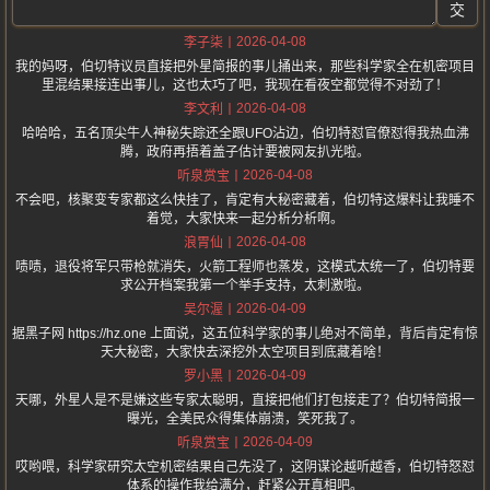
交
2026-04-08
李子柒
我的妈呀，伯切特议员直接把外星简报的事儿捅出来，那些科学家全在机密项目
里混结果接连出事儿，这也太巧了吧，我现在看夜空都觉得不对劲了！
2026-04-08
李文利
哈哈哈，五名顶尖牛人神秘失踪还全跟UFO沾边，伯切特怼官僚怼得我热血沸
腾，政府再捂着盖子估计要被网友扒光啦。
2026-04-08
听泉赏宝
不会吧，核聚变专家都这么快挂了，肯定有大秘密藏着，伯切特这爆料让我睡不
着觉，大家快来一起分析分析啊。
2026-04-08
浪胃仙
啧啧，退役将军只带枪就消失，火箭工程师也蒸发，这模式太统一了，伯切特要
求公开档案我第一个举手支持，太刺激啦。
2026-04-09
吴尔渥
据黑子网 https://hz.one 上面说，这五位科学家的事儿绝对不简单，背后肯定有惊
天大秘密，大家快去深挖外太空项目到底藏着啥！
2026-04-09
罗小黑
天哪，外星人是不是嫌这些专家太聪明，直接把他们打包接走了？伯切特简报一
曝光，全美民众得集体崩溃，笑死我了。
2026-04-09
听泉赏宝
哎哟喂，科学家研究太空机密结果自己先没了，这阴谋论越听越香，伯切特怒怼
体系的操作我给满分，赶紧公开真相吧。