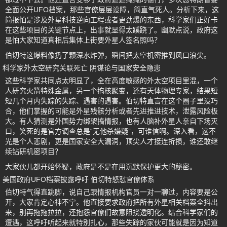
全面公开UFO档案，那些官僚层层设障，简直气死人。分析下来，这
简报怕是涉及外星科技逆向工程或者更劲爆的东西，科学家们正好卡
在这些项目的关键节点上，出事就显得太蹊跷了。幽默点说，政府这
是怕大家知道真相后集体上街要外星人签名照吗？
伯切特这爆料像扔了颗深水炸弹，瞬间把太空机密推到风口浪尖。
科学家外太空研究关联死亡 阴谋论与国家安全隐患
这些科学家共同点太明显了，全在高度敏感的外太空项目里混，一个
人研究火箭特殊金属，另一个搞核聚变，还有天体物理专家，结果短
短几个月内失踪的失踪、遇害的遇害。伯切特直言在这个圈子里没巧
合，他们掌握的可能是外星残骸分析或者先进推进技术，泄露风险极
大。有人猜测是外国势力绑架搞情报，也有人脑补外星人亲自下场灭
口，笑死的是官方调查总是“无他杀嫌疑”，可谁信啊。深入看，这不
光是个人悲剧，更是国家安全大漏洞，顶尖人才接连折损，谁还敢继
续钻研机密项目？
大家伙儿都开始怀疑，政府是不是在用沉默保护更大的秘密。
美国政府UFO档案披露呼吁 伯切特怒怼官僚体系
伯切特气得直跳脚，说自己跟情报机构官员一对一聊过，内容要是公
开，大家肯定心神不宁。他直接要求政府把所有外星相关档案全抖出
来，别再拖拖拉拉，还抱怨官僚们故意阻挠透明化。结合科学家们的
遭遇，这呼吁听起来就特别扎心，那些失踪的家伙可能就是因为知道