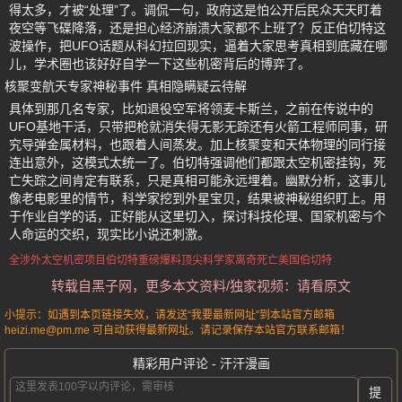
得太多，才被“处理”了。调侃一句，政府这是怕公开后民众天天盯着
夜空等飞碟降落，还是担心经济崩溃大家都不上班了？反正伯切特这
波操作，把UFO话题从科幻拉回现实，逼着大家思考真相到底藏在哪
儿，学术圈也该好好自学一下这些机密背后的博弈了。
核聚变航天专家神秘事件 真相隐瞒疑云待解
具体到那几名专家，比如退役空军将领麦卡斯兰，之前在传说中的
UFO基地干活，只带把枪就消失得无影无踪还有火箭工程师同事，研
究导弹金属材料，也跟着人间蒸发。加上核聚变和天体物理的同行接
连出意外，这模式太统一了。伯切特强调他们都跟太空机密挂钩，死
亡失踪之间肯定有联系，只是真相可能永远埋着。幽默分析，这事儿
像老电影里的情节，科学家挖到外星宝贝，结果被神秘组织盯上。用
于作业自学的话，正好能从这里切入，探讨科技伦理、国家机密与个
人命运的交织，现实比小说还刺激。
全涉外太空机密项目
伯切特重磅爆料
顶尖科学家离奇死亡
美国伯切特
转载自黑子网，更多本文资料/独家视频：请看原文
小提示：如遇到本页链接失效，请发送“我要最新网址”到本站官方邮箱
heizi.me@pm.me 可自动获得最新网址。请记录保存本站官方联系邮箱！
精彩用户评论 - 汗汗漫画
提