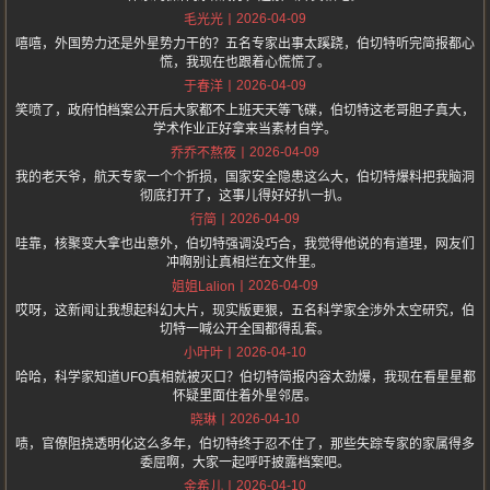
2026-04-09
毛光光
嘻嘻，外国势力还是外星势力干的？五名专家出事太蹊跷，伯切特听完简报都心
慌，我现在也跟着心慌慌了。
2026-04-09
于春洋
笑喷了，政府怕档案公开后大家都不上班天天等飞碟，伯切特这老哥胆子真大，
学术作业正好拿来当素材自学。
2026-04-09
乔乔不熬夜
我的老天爷，航天专家一个个折损，国家安全隐患这么大，伯切特爆料把我脑洞
彻底打开了，这事儿得好好扒一扒。
2026-04-09
行简
哇靠，核聚变大拿也出意外，伯切特强调没巧合，我觉得他说的有道理，网友们
冲啊别让真相烂在文件里。
2026-04-09
姐姐Lalion
哎呀，这新闻让我想起科幻大片，现实版更狠，五名科学家全涉外太空研究，伯
切特一喊公开全国都得乱套。
2026-04-10
小叶叶
哈哈，科学家知道UFO真相就被灭口？伯切特简报内容太劲爆，我现在看星星都
怀疑里面住着外星邻居。
2026-04-10
晓琳
啧，官僚阻挠透明化这么多年，伯切特终于忍不住了，那些失踪专家的家属得多
委屈啊，大家一起呼吁披露档案吧。
2026-04-10
金希儿