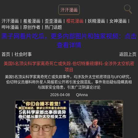
汗汗漫画
汗汗漫画
羞羞漫画
歪歪漫画
樱花漫画
妖精漫画
女神漫画
哔咔漫画
原创作者
热门话题
黑子网看片吃瓜，更多内部图片和独家视频：点击
查看详情
首页
丨
社会时事
返回上页
美国5名顶尖科学家离奇死亡或失踪-伯切特重磅爆料-全涉外太空机密
项目
美国5名顶尖科学家离奇死亡或失踪事件，均涉及外太空机密项目与UFO研究，
伯切特议员爆料称外星人简报若公开将引发全国混乱，事件背后疑似隐瞒真相
与国家安全隐患，引发广泛阴谋论讨论
2026-04-08
QAnna