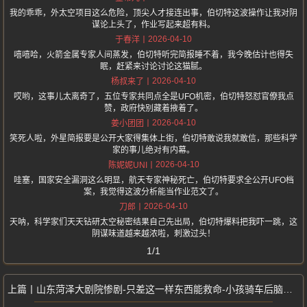
我的乖乖，外太空项目这么危险，顶尖人才接连出事，伯切特这波操作让我对阴
谋论上头了，作业写起来超有料。
2026-04-10
于春洋
嘻嘻哈，火箭金属专家人间蒸发，伯切特听完简报睡不着，我今晚估计也得失
眠，赶紧来讨论讨论这猫腻。
2026-04-10
杨叔来了
哎哟，这事儿太离奇了，五位专家共同点全是UFO机密，伯切特怒怼官僚我点
赞，政府快别藏着掖着了。
2026-04-10
姜小团团
笑死人啦，外星简报要是公开大家得集体上街，伯切特敢说我就敢信，那些科学
家的事儿绝对有内幕。
2026-04-10
陈妮妮UNI
哇塞，国家安全漏洞这么明显，航天专家神秘死亡，伯切特要求全公开UFO档
案，我觉得这波分析能当作业范文了。
2026-04-10
刀郎
天呐，科学家们天天钻研太空秘密结果自己先出局，伯切特爆料把我吓一跳，这
阴谋味道越来越浓啦，刺激过头！
1/1
山东菏泽大剧院惨剧-只差这一样东西能救命-小孩骑车后脑着地摔死