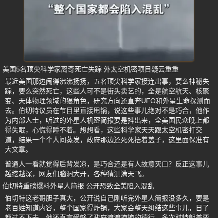
美国5名顶尖科学家离奇死亡失踪 外太空机密项目疑云重重
最近美国那边闹得沸沸扬扬，五名顶尖科学家接连出事，要么神秘失
踪，要么突然死亡，这些人可不是街头卖艺的，全是航空航天、核聚
变、天体物理领域的狠角色，研究方向还直奔UFO和外星生命探测而
去。伯切特议员在节目里直接甩锅，说这些事儿绝对不是巧合，他作
为内部人士，听过的外星人机密简报要是抖出来，全美国民众晚上都
得失眠，心慌得睡不着。想想看，这些科学家天天跟太空机密打交
道，结果一个个人间蒸发，政府那边还死死捂着盖子，这里面保准有
大文章。
普通人一看就觉得后背发凉，是巧合还是有人故意灭口？反正这事儿
越挖越深，网友们脑洞大开，各种猜测满天飞。
伯切特重磅爆料外星人简报 公开恐致全美陷入混乱
伯切特这老哥胆子真大，公开说自己刚听完外星人简报没多久，要是
老百姓知道内容，整个国家得炸锅，大家会整天纠结这些事儿，日子
都过不下去。他还直言受够了政府遮遮掩掩的德行，多次怼特朗普要