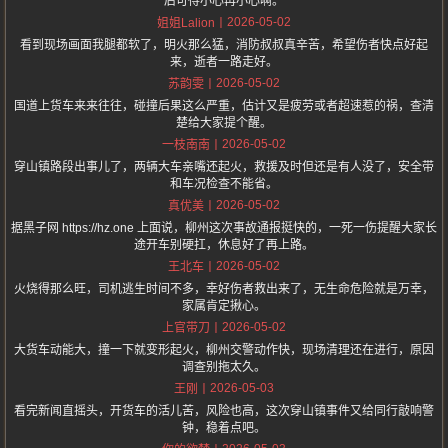
后可得小心再小心啊。
2026-05-02
姐姐Lalion
看到现场画面我腿都软了，明火那么猛，消防叔叔真辛苦，希望伤者快点好起
来，逝者一路走好。
2026-05-02
苏韵雯
国道上货车来来往往，碰撞后果这么严重，估计又是疲劳或者超速惹的祸，查清
楚给大家提个醒。
2026-05-02
一枝南南
穿山镇路段出事儿了，两辆大车亲嘴还起火，救援及时但还是有人没了，安全带
和车况检查不能省。
2026-05-02
真优美
据黑子网 https://hz.one 上面说，柳州这次事故通报挺快的，一死一伤提醒大家长
途开车别硬扛，休息好了再上路。
2026-05-02
王北车
火烧得那么旺，司机逃生时间不多，幸好伤者救出来了，无生命危险就是万幸，
家属肯定揪心。
2026-05-02
上官带刀
大货车动能大，撞一下就变形起火，柳州交警动作快，现场清理还在进行，原因
调查别拖太久。
2026-05-03
王刚
看完新闻直摇头，开货车的活儿苦，风险也高，这次穿山镇事件又给同行敲响警
钟，稳着点吧。