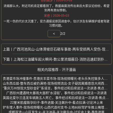
2026-05-03
你的欲梦
浓烟那么大，附近司机肯定都看到了，救援画面流传出来后大家议论纷纷，希望
别再有类似惨剧。
2026-05-03
宋佳
一死一伤的代价太沉重了，官方通报说原因调查中，估计涉及车辆维护或者驾驶
习惯问题。
<
2/2
广西河池凤山-山体滑坡巨石砸车事故-两车受损两人受伤-现场惊现视频曝光
上海松江油罐车起火瞬间-数公里浓烟蔽日-消防迅速赶到扑灭火势全过程曝光
相关内容推荐 - 汗汗漫画
贵港菜市场冲撞事件-贵港庆丰菜市场-现场视频曝光-老头乐失控致多人受伤
山东西瓜姐-整车西瓜被扔满地-现场视频流出-女子疑因离婚恩怨大闹西瓜摊
“重庆万州惊现大型砂金矿”系谣言，事件经过和后续说法一次讲清-焦点明确
广西钦州遭遇特大暴雨大面积“水浸街”，事件经过和后续说法一次讲清
英国北爱尔兰连发车祸致五人死亡，事件经过和后续说法一次讲清-焦点明确
22厘米肌瘤致孕妇子-事件进展-关注飙升中-看点拉满-讨论冲上来
铲车埋人事件-现场视频曝光-山西代县村支书-土地纠纷驾铲车推土掩埋村民
成都双流一小区发生火-关注冲高-关注飙升中-讨论冲上来-事件进展