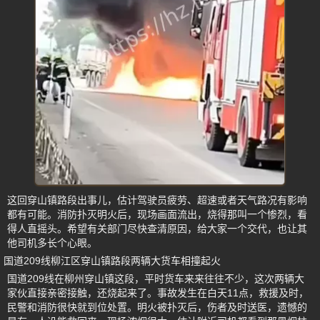
这回穿山镇路段出事儿，估计驾驶员疲劳、超速或者天气路况有影响
都有可能。消防扑灭明火后，现场画面流出，烧得那叫一个惨烈，看
得人直摇头。希望有关部门尽快查清原因，给大家一个交代，也让其
他司机多长个心眼。
国道209线柳江区穿山镇路段两辆大货车相撞起火
国道209线在柳州穿山镇这段，平时货车来来往往不少，这次两辆大
家伙直接亲密接触，还烧起来了。事故发生在白天11点，救援及时，
民警和消防很快就到位处置。明火被扑灭后，伤者及时送医，遗憾的