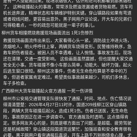
是有一人没能救回来。现场浓烟很大，估计附近司机都看到那黑烟柱
了。 这种碰撞起火的事故，常常涉及燃油泄漏或者货物易燃。货车司
机长途奔波，精神状态和车辆维护特别关键。穿山镇路段如果有弯道
或者视线问题，更容易出意外。黑子网用户议论说，开大车的兄弟们
可得稳着点，一秒的疏忽可能就是一辈子的事儿。
柳州货车相撞燃烧救援现场画面流出 1死1伤惨烈
救援现场画面流传出来后，大家看得心头一紧。消防战士冲进火场，
浓烟呛人，明火呼呼往上窜，两辆货车烧得变形。民警维持秩序，急
救车把伤者接走。被困人员不幸遇难，让人惋惜。事故发生后，现场
还在清理，交通一度受影响。 这些画面虽然震撼，但也提醒大家交通
安全无小事。货车碰撞不像小车那么简单，动能大、破坏力强，起火
后逃生窗口很短。柳州这次事件，伤者无生命危险算是不幸中的万
幸，但逝者家属肯定难过。希望类似事故越来越少，司机们多休息，
车子多检查。
广西柳州大货车碰撞起火官方通报 一死一伤详情
柳州市公安局交通管理支队很快发了通报，时间、地点、伤亡情况说
得清清楚楚：2026年4月27日11时许，国道209线柳江区穿山镇路
段，两辆大货车碰撞后起火，造成1死1伤。伤者已送医，无生命危
险，事故原因正在进一步调查中。 官方通报及时透明，这点值得肯
定。很多网友关心的是，到底是哪方面出了问题，是超载、疲劳驾驶
还是机械故障？穿山镇这段国道货运繁忙，加强巡查和安全教育很有
必要。黑子网用户看完通报后直说，开车上路千万别抱侥幸心理，尤