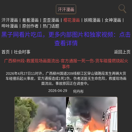
汗汗漫画
汗汗漫画
羞羞漫画
歪歪漫画
樱花漫画
妖精漫画
女神漫画
哔咔漫画
原创作者
热门话题
黑子网看片吃瓜，更多内部图片和独家视频：点击
查看详情
首页
丨
社会时事
返回上页
广西柳州段-救援现场画面流出-官方通报一死一伤-货车碰撞燃烧起火
事件
2026年4月27日11时许，广西柳州国道209线柳江区穿山镇路段发生两辆大货
车碰撞后起火事故，官方通报造成1死1伤，伤者送医无生命危险，救援现场画
面流出，事故原因正在调查中。
2026-04-29
何丹彤