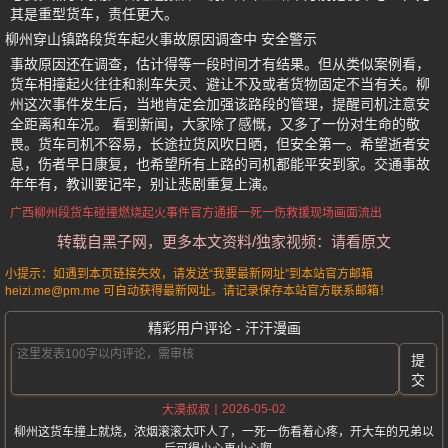
其是重型货车，责任更大。
柳州穿山镇路段货车起火事故原因调查中 安全警示
事故原因还在调查，估计得等一段时间才有结果。但从类似案例看，
货车相撞起火往往和刹车失灵、避让不及或者货物固定不当有关。柳
州这次事件发生后，当地肯定会加强该路段的管理，提醒司机注意安
全距离和车况。 看到新闻，大家除了感慨，又多了一份对生命的敬
畏。货车司机不容易，长途拉货风吹日晒，但安全第一。希望逝者安
息，伤者早日康复，也希望所有上路的司机都能平安到家。交通事故
年年有，教训要记牢，别让悲剧重复上演。
广西柳州段
货车碰撞燃烧起火事件
官方通报
一死一伤
救援现场画面流出
转载自黑子网，更多本文资料/独家视频：请看原文
小提示：如遇到本页链接失效，请发送“我要最新网址”到本站官方邮箱
heizi.me@pm.me 可自动获得最新网址。请记录保存本站官方联系邮箱！
精彩用户评论 - 汗汗漫画
提
交
2026-05-02
大漠叔叔
柳州这货车撞上就烧，浓烟滚滚太吓人了，一死一伤看着心疼，开大车的兄弟以