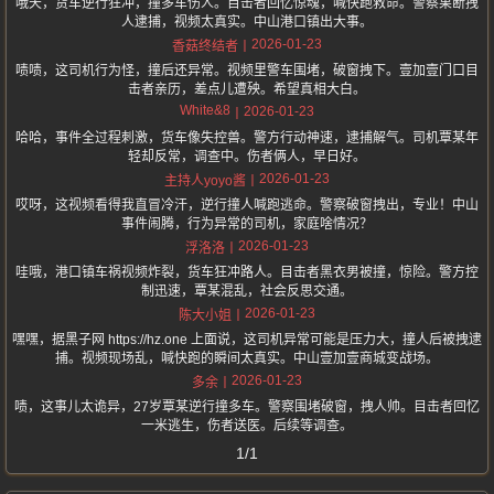
哦天，货车逆行狂冲，撞多车伤人。目击者回忆惊魂，喊快跑救命。警察果断拽
人逮捕，视频太真实。中山港口镇出大事。
2026-01-23
香菇终结者
啧啧，这司机行为怪，撞后还异常。视频里警车围堵，破窗拽下。壹加壹门口目
击者亲历，差点儿遭殃。希望真相大白。
White&8
2026-01-23
哈哈，事件全过程刺激，货车像失控兽。警方行动神速，逮捕解气。司机覃某年
轻却反常，调查中。伤者俩人，早日好。
2026-01-23
主持人yoyo酱
哎呀，这视频看得我直冒冷汗，逆行撞人喊跑逃命。警察破窗拽出，专业！中山
事件闹腾，行为异常的司机，家庭啥情况？
2026-01-23
浮洛洛
哇哦，港口镇车祸视频炸裂，货车狂冲路人。目击者黑衣男被撞，惊险。警方控
制迅速，覃某混乱，社会反思交通。
2026-01-23
陈大小姐
嘿嘿，据黑子网 https://hz.one 上面说，这司机异常可能是压力大，撞人后被拽逮
捕。视频现场乱，喊快跑的瞬间太真实。中山壹加壹商城变战场。
2026-01-23
多余
啧，这事儿太诡异，27岁覃某逆行撞多车。警察围堵破窗，拽人帅。目击者回忆
一米逃生，伤者送医。后续等调查。
1/1