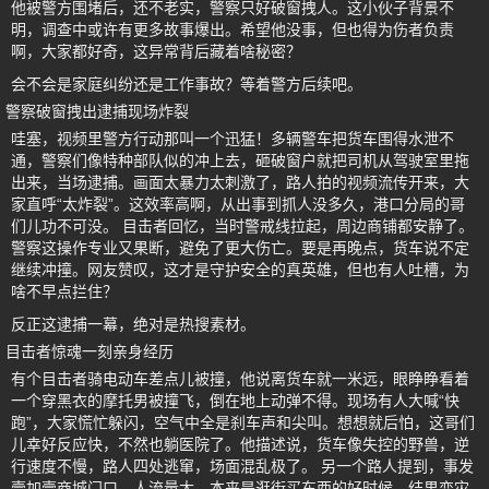
他被警方围堵后，还不老实，警察只好破窗拽人。这小伙子背景不
明，调查中或许有更多故事爆出。希望他没事，但也得为伤者负责
啊，大家都好奇，这异常背后藏着啥秘密？
会不会是家庭纠纷还是工作事故？等着警方后续吧。
警察破窗拽出逮捕现场炸裂
哇塞，视频里警方行动那叫一个迅猛！多辆警车把货车围得水泄不
通，警察们像特种部队似的冲上去，砸破窗户就把司机从驾驶室里拖
出来，当场逮捕。画面太暴力太刺激了，路人拍的视频流传开来，大
家直呼“太炸裂”。这效率高啊，从出事到抓人没多久，港口分局的哥
们儿功不可没。 目击者回忆，当时警戒线拉起，周边商铺都安静了。
警察这操作专业又果断，避免了更大伤亡。要是再晚点，货车说不定
继续冲撞。网友赞叹，这才是守护安全的真英雄，但也有人吐槽，为
啥不早点拦住？
反正这逮捕一幕，绝对是热搜素材。
目击者惊魂一刻亲身经历
有个目击者骑电动车差点儿被撞，他说离货车就一米远，眼睁睁看着
一个穿黑衣的摩托男被撞飞，倒在地上动弹不得。现场有人大喊“快
跑”，大家慌忙躲闪，空气中全是刹车声和尖叫。想想就后怕，这哥们
儿幸好反应快，不然也躺医院了。他描述说，货车像失控的野兽，逆
行速度不慢，路人四处逃窜，场面混乱极了。 另一个路人提到，事发
壹加壹商城门口，人流量大，本来是逛街买东西的好时候，结果变灾