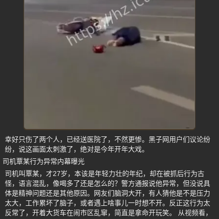
幸好只伤了两个人，已经送医院了，不然更惨。黑子网用户们议论纷
纷，说这画面太刺激了，绝对是今年开年大戏。
司机覃某行为异常内幕曝光
司机叫覃某，才27岁，本该是年轻力壮的年纪，却在被抓后行为古
怪，语言混乱，像喝多了还是怎么的？警方通报说他异常，但没说具
体是精神问题还是其他原因。网友们脑洞大开，有人猜他是不是压力
太大，工作累坏了脑子，或者遇上啥事儿一时想不开。反正这行为太
反常了，开着大货车在闹市区乱窜，简直是拿命开玩笑。 从视频看，