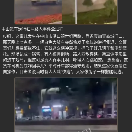
中山货车逆行狂冲路人事件全过程
哎呀，这事儿发生在中山市港口镇世纪西路，靠近壹加壹商城门口，
那天晚上七点多，一辆白色大货车突然像发了疯似的逆行倒退，交警
哥们儿想拦都拦不住，它就这么横冲直撞，撞飞了好几辆车和电动摩
托。现场乱成一锅粥，有人被撞倒地，路人四散奔逃，简直像电影里
的追车戏码，但这可是真人真事儿啊，吓得人心跳加速。 想想看，这
货车司机到底咋回事儿？平时开车都得遵守规则，结果这家伙直接逆
向操作，目击者说当时有人大喊“快跑”，大家像兔子一样撒腿就逃。