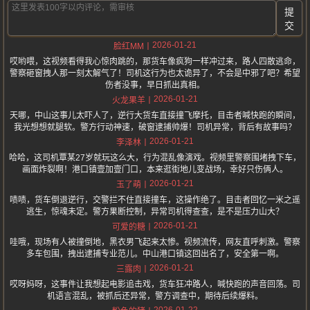
提
交
2026-01-21
脸红MM
哎哟喂，这视频看得我心惊肉跳的，那货车像疯狗一样冲过来，路人四散逃命，
警察砸窗拽人那一刻太解气了！司机这行为也太诡异了，不会是中邪了吧？希望
伤者没事，早日抓出真相。
2026-01-21
火龙果羊
天哪，中山这事儿太吓人了，逆行大货车直接撞飞摩托，目击者喊快跑的瞬间，
我光想想就腿软。警方行动神速，破窗逮捕帅爆！司机异常，背后有故事吗？
2026-01-21
李泽林
哈哈，这司机覃某27岁就玩这么大，行为混乱像演戏。视频里警察围堵拽下车，
画面炸裂啊！港口镇壹加壹门口，本来逛街地儿变战场，幸好只伤俩人。
2026-01-21
玉了萌
啧啧，货车倒退逆行，交警拦不住直接撞车，这操作绝了。目击者回忆一米之遥
逃生，惊魂未定。警方果断控制，异常司机得查查，是不是压力山大？
2026-01-21
可爱的糖
哇哦，现场有人被撞倒地，黑衣男飞起来太惨。视频流传，网友直呼刺激。警察
多车包围，拽出逮捕专业范儿。中山港口镇这回出名了，安全第一啊。
2026-01-21
三露肉
哎呀妈呀，这事件让我想起电影追击戏，货车狂冲路人，喊快跑的声音回荡。司
机语言混乱，被抓后还异常，警方调查中，期待后续爆料。