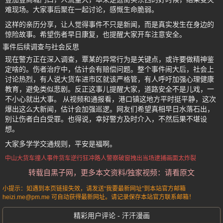
难现场。大家事后聚在一起讨论，感慨生命脆弱。
这样的亲历分享，让人觉得事件不只是新闻，而是真实发生在身边的
惊险故事。希望伤者早日康复，也提醒大家开车注意安全。
事件后续调查与社会反思
现在警方正在深入调查，覃某的异常行为是关键点，或许要做精神鉴
定啥的。伤者治疗中，估计会有赔偿问题。整个事件闹大后，社会上
讨论热烈，有人说大货车进市区就该严格管，有人呼吁加强心理健康
教育，避免类似悲剧。反正这事儿提醒大家，道路安全不是儿戏，一
不小心就出大事。 从视频和通报看，港口镇这地方平时挺平静，这次
爆出这么大新闻，估计会加强巡逻。网友们希望真相早日水落石出，
别让伤者白白受罪。也得说，幸好警方及时介入，不然后果不堪设
想。
大家多学学交通规则，平安是福啊。
中山大货车撞人事件
货车逆行
狂冲路人
警察破窗拽出
当场逮捕
画面太炸裂
转载自黑子网，更多本文资料/独家视频：请看原文
小提示：如遇到本页链接失效，请发送“我要最新网址”到本站官方邮箱
heizi.me@pm.me 可自动获得最新网址。请记录保存本站官方联系邮箱！
精彩用户评论 - 汗汗漫画