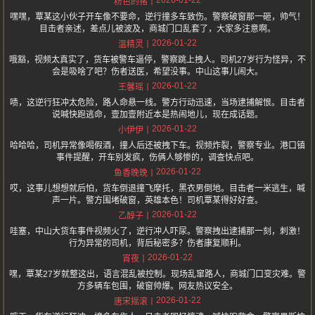
2026-01-22
粉色的猪
嘿嘿，覃某这小伙子开车像不要命，逆行撞多车致伤。警察破窗那一砸，帅气！
目击者亲述，差点儿被波及，商城门口乱套了，大家多注意啊。
2026-01-22
温精灵
哦豁，视频太真实了，货车被警车逼停，警察跳上拽人。司机27岁行为怪异，不
会是吸啥了吧？伤者送医，希望没事。中山这事儿闹大。
2026-01-22
王馨瑶
啧，这逆行狂冲太危险，路人命悬一线。警方行动迅速，当场逮捕解恨。目击者
说喊快跑逃命，壹加壹附近本是热闹地儿，现在成话题。
2026-01-22
小伊伊
哈哈哈，司机异常像喝假酒，撞人后还被拽下车。视频炸裂，警察专业。港口镇
事件提醒，开车别发疯，伤俩人够惨的，调查快点吧。
2026-01-22
鱼香晚晚
哎，这事儿想想就后怕，货车倒退撞飞摩托，黑衣男倒地。目击者一米逃生，喊
声一片。警方围堵破窗，英雄本色！司机覃某得好好查。
2026-01-22
乙醇子
哇塞，中山大货车事件视频火了，逆行冲人吓尿。警察拽出逮捕那一刻，刺激！
行为异常的司机，背后秘密多？伤者康复顺利。
2026-01-22
宵夜
嘿，覃某27岁就整这出，语言混乱被控制。现场乱窜路人，商城门口变灾难。警
方多辆车包围，破窗帅爆。网友热议安全。
2026-01-22
唐宋摇滚