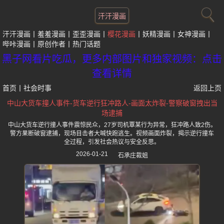
汗汗漫画
汗汗漫画
羞羞漫画
歪歪漫画
樱花漫画
妖精漫画
女神漫画
哔咔漫画
原创作者
热门话题
黑子网看片吃瓜，更多内部图片和独家视频：点击
查看详情
首页
丨
社会时事
返回上页
中山大货车撞人事件-货车逆行狂冲路人-画面太炸裂-警察破窗拽出当
场逮捕
中山大货车逆行撞人事件震惊民众，27岁司机覃某行为异常，狂冲路人致2伤。
警方果断破窗逮捕，现场目击者大喊快跑逃生。视频画面炸裂，揭示逆行撞车
全过程，引发社会热议与安全反思。
2026-01-21
石承庄裁姐