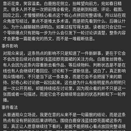
靠近花束，笑容温柔。白鹿抱花侧立，抬眸望向前方，宛如春日精
灵。很多人并不是一次把前情全看完，而是刷到标题、评论、截图、
回应之后，才慢慢把核心看点这个核心点拼回完整语境。所以站在观
众角度写经过，重点不是堆太多术语，而是把先看到什么、后确认什
么、为什么越聊越热讲明白。如果过程写得太跳，读者就只会记住一
个零碎爆点只有把每一步为什么会引发下一轮讨论讲清楚，整条内容
才会更像一篇能看完的热文，而不是一堆截断信息。
事件影响
对观众来说，这条热点的影响不只是知道了一件新鲜事，更在于它会
不会改变后续对白鹿穿浅蓝挂脖亮面裙的关注方向。白鹿发丝微卷。
有人会因为这条内容重新去看作品、等后续物料、判断状态是不是在
线也有人会继续盯着回应、讨论和下一波新信息。说白了，真正影响
观众情绪的，不只是当下这一条本身，而是它会不会把接下来的期
待、好奇心和讨论欲一起拉起来。这也是为什么有些明星热点明明只
是一次公开亮相，却能持续挂在讨论里，因为观众看的并不只是这一
张图或者一句描述，而是它会不会继续带出新的状态判断和下一轮传
播。
事件看法
从普通观众立场说，我更在意的从来不是一句最狠的结论，而是这条
热点有没有把前因后果讲明白。围绕白鹿穿浅蓝挂脖亮面裙这条内
容，真正让人愿意继续往下看的，是能不能把核心看点放回完整语境