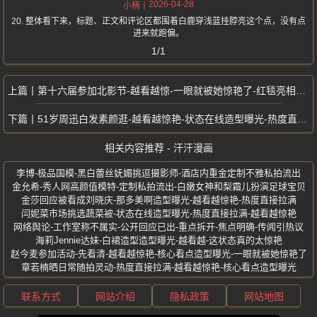
2026-04-28
小楠
20. 整体看下来，标题、正文和评论区都围着白鹿穿浅蓝挂脖亮这个点，没有点
进来就跑偏。
1/1
第十六届参加北影节-越看越惊-一眼就被她惊艳了-红毯亮相造型曝光
51岁周迅白发素颜逛-越看越惊艳-状态在线造型曝光-热度直接拉满
相关内容推荐 - 汗汗漫画
李博-极品国模-黑白蕾丝妩媚挑逗摄影师-酒店内重金定制不雅私拍流出
金允希-秀人网高颜值模特-定制私拍流出-白嫩女神和梨霜儿扮演足球宝贝
金莎回应被看成刘晓庆-那多美啊造型曝光-越看越惊艳-热度直接拉满
闫妮菜市场挑选蔬菜被-状态在线造型曝光-热度直接拉满-越看越惊艳
网络舆论-工作室称不属实-公开回应已出-重点拆开-焦点明确-传闻引热议
海莉Jennie达妹-白裙造型造型曝光-越看越-这状态真的太惊艳
赵今麦参加活动-先看清-越看越惊艳-核心看点造型曝光-一眼就被她惊艳了
章若楠晒日常随拍灵动-热度直接拉满-越看越惊艳-核心看点造型曝光
联系方式
网站介绍
隐私政策
网站地图