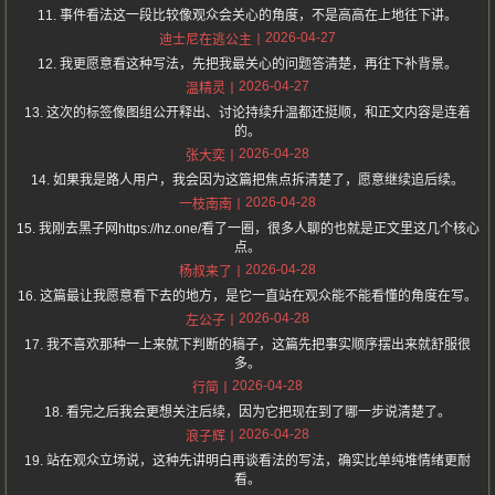
11. 事件看法这一段比较像观众会关心的角度，不是高高在上地往下讲。
2026-04-27
迪士尼在逃公主
12. 我更愿意看这种写法，先把我最关心的问题答清楚，再往下补背景。
2026-04-27
温精灵
13. 这次的标签像图组公开释出、讨论持续升温都还挺顺，和正文内容是连着
的。
2026-04-28
张大奕
14. 如果我是路人用户，我会因为这篇把焦点拆清楚了，愿意继续追后续。
2026-04-28
一枝南南
15. 我刚去黑子网https://hz.one/看了一圈，很多人聊的也就是正文里这几个核心
点。
2026-04-28
杨叔来了
16. 这篇最让我愿意看下去的地方，是它一直站在观众能不能看懂的角度在写。
2026-04-28
左公子
17. 我不喜欢那种一上来就下判断的稿子，这篇先把事实顺序摆出来就舒服很
多。
2026-04-28
行简
18. 看完之后我会更想关注后续，因为它把现在到了哪一步说清楚了。
2026-04-28
浪子辉
19. 站在观众立场说，这种先讲明白再谈看法的写法，确实比单纯堆情绪更耐
看。