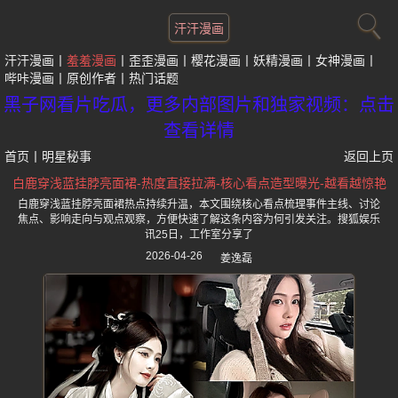
汗汗漫画
汗汗漫画
羞羞漫画
歪歪漫画
樱花漫画
妖精漫画
女神漫画
哔咔漫画
原创作者
热门话题
黑子网看片吃瓜，更多内部图片和独家视频：点击
查看详情
首页
丨
明星秘事
返回上页
白鹿穿浅蓝挂脖亮面裙-热度直接拉满-核心看点造型曝光-越看越惊艳
白鹿穿浅蓝挂脖亮面裙热点持续升温，本文围绕核心看点梳理事件主线、讨论
焦点、影响走向与观点观察，方便快速了解这条内容为何引发关注。搜狐娱乐
讯25日，工作室分享了
2026-04-26
姜逸磊