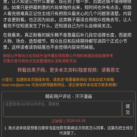
里，让人知道它为什么重要、现在到了哪一步、后面还值不值得继续
追。如果只是把最刺激的片段单独拎出来，短时间也许有点击，但路
人看完很难真正记住主线只有把观众最关心的几个问题答清楚，内容
才会更耐看。也正因为如此，这类稿子最适合用观众视角去写，让人
看完不仅知道发生了什么，还知道自己为什么会继续关注。
在我看来，真正耐看的娱乐稿不是靠最后补几段空话撑长度，而是把
人物、场合、造型细节、观众反应和后续期待都写进四个正式小节
里，这样读者读到结尾也不会觉得内容突然掉层。
图组公开释出
讨论持续升温
传播反馈观察
公开物料梳理
后续延展参考
页面分发可用
热点信息整理
侧头浅笑清新灵动
转载自黑子网，更多本文资料/独家视频：请看原文
小提示：如遇到本页链接失效，请发送“我要最新网址”到本站官方邮箱
heizi.me@pm.me 可自动获得最新网址。请记录保存本站官方联系邮箱！
精彩用户评论 - 汗汗漫画
提
交
2026-04-26
王钟瑶
1. 我点进来就是想看白鹿穿浅蓝挂脖亮面裙这次到底怎么回事，这篇先把主线交
代清楚了。