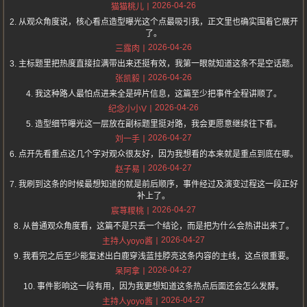
2026-04-26
猫猫桃儿
2. 从观众角度说，核心看点造型曝光这个点最吸引我，正文里也确实围着它展开
了。
2026-04-26
三露肉
3. 主标题里把热度直接拉满带出来还挺有效，我第一眼就知道这条不是空话题。
2026-04-26
张凯毅
4. 我这种路人最怕点进来全是碎片信息，这篇至少把事件全程讲顺了。
2026-04-26
纪念小小V
5. 造型细节曝光这一层放在副标题里挺对路，我会更愿意继续往下看。
2026-04-27
刘一手
6. 点开先看重点这几个字对观众很友好，因为我想看的本来就是重点到底在哪。
2026-04-27
赵子易
7. 我刷到这条的时候最想知道的就是前后顺序，事件经过及演变过程这一段正好
补上了。
2026-04-27
宸荨糭桃
8. 从普通观众角度看，这篇不是只丢一个结论，而是把为什么会热讲出来了。
2026-04-27
主持人yoyo酱
9. 我看完之后至少能复述出白鹿穿浅蓝挂脖亮这条内容的主线，这点很重要。
2026-04-27
呆阿拿
10. 事件影响这一段有用，因为我更想知道这条热点后面还会怎么发酵。
2026-04-27
主持人yoyo酱